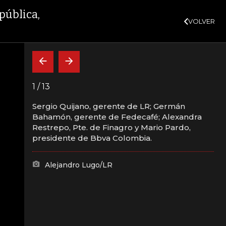
SUSCRÍBASE
2%
10,34%
+0,10%
+0,98%
$ 416,91
+$ 0,05
+0,01%
DTF
UVR
VER MÁS
pública,
VOLVER
CAJA FUERTE
INDICADORES
INSIDE
BELARDO DE LA ESPRIELLA
1
/
13
Sergio Quijano, gerente de LR; Germán
Bahamón, gerente de Fedecafé; Alexandra
desarrollo”
Restrepo, Pte. de Finagro y Mario Pardo,
presidente de Bbva Colombia.
ública,
Alejandro Lugo/LR
ro