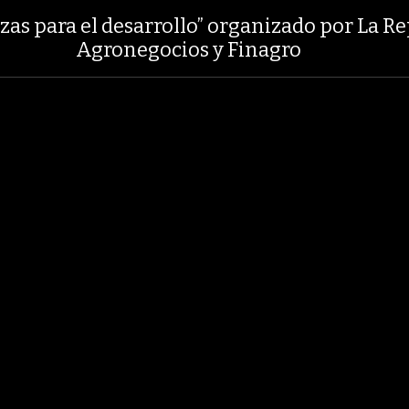
+2,19%
29,66%
+0,87%
+3,0
TASA DE USURA CRÉDITO CONSUMO
zas para el desarrollo” organizado por La Re
Agronegocios y Finagro
LOBOECONOMÍA
AGRONEGOCIOS
ANÁLISIS
ASUNTOS LEGALES
RNO NACIONAL
GRUPO ARGOS
ODINSA
HOGAR
GRUPO NUTRESA
A
INDUSTRIA
Foro “finanzas para el 
organizado por La Rep
Agronegocios y Finag
12 Fotos