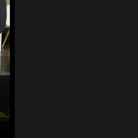
4
12
Gustavo Morales,
presidente de la
Federación de
Aseguradores
Colombianos, Fasecolda
y Álvaro Carrillo,
presidente Seguros
Bolívar.
Foto:
Alejandro Lugo/LR