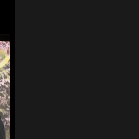
3
12
Desde Finagro, Dalia
Leaño, directora de
Talento Humano; Clara
Sarmiento, directora de
contratación y Gloria
Patricia Suárez,
profesional líder de VP
jurídica.
Foto:
Alejandro Lugo/LR