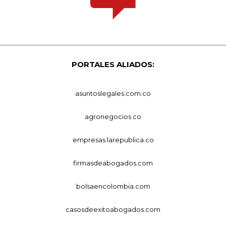
PORTALES ALIADOS:
asuntoslegales.com.co
agronegocios.co
empresas.larepublica.co
firmasdeabogados.com
bolsaencolombia.com
casosdeexitoabogados.com