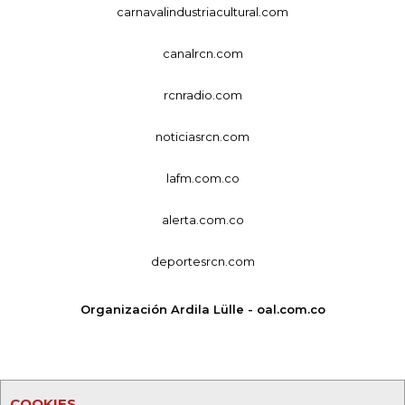
carnavalindustriacultural.com
canalrcn.com
rcnradio.com
noticiasrcn.com
lafm.com.co
alerta.com.co
deportesrcn.com
Organización Ardila Lülle - oal.com.co
COOKIES