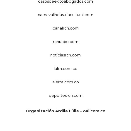
casosdeexitoabogados.com
carnavalindustriacultural.com
canalrcn.com
rcnradio.com
noticiasrcn.com
lafm.com.co
alerta.com.co
deportesrcn.com
Organización Ardila Lülle - oal.com.co