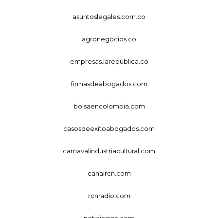
asuntoslegales.com.co
agronegocios.co
empresas.larepublica.co
firmasdeabogados.com
bolsaencolombia.com
casosdeexitoabogados.com
carnavalindustriacultural.com
canalrcn.com
rcnradio.com
noticiasrcn.com