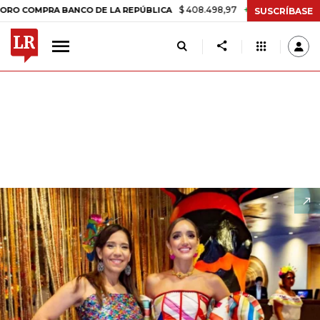
$ 408.498,97
+$ 8.753,81
+2,19%
MPRA BANCO DE LA REPÚBLICA
T
SUSCRÍBASE