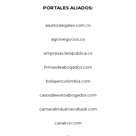
PORTALES ALIADOS:
asuntoslegales.com.co
agronegocios.co
empresas.larepublica.co
firmasdeabogados.com
bolsaencolombia.com
casosdeexitoabogados.com
carnavalindustriacultural.com
canalrcn.com