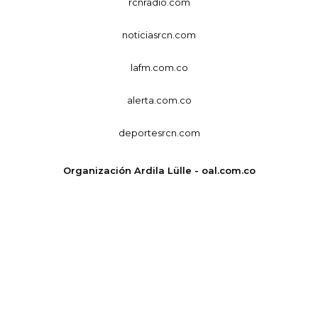
rcnradio.com
noticiasrcn.com
lafm.com.co
alerta.com.co
deportesrcn.com
Organización Ardila Lülle - oal.com.co