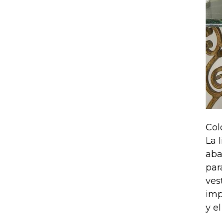
Col
La 
aba
par
ves
imp
y e