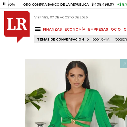
$ 408.498,97
+$ 8.753,81
+2,19%
O COMPRA BANCO DE LA REPÚBLICA
VIERNES, 07 DE AGOSTO DE 2026
FINANZAS
ECONOMÍA
EMPRESAS
OCIO
G
TEMAS DE CONVERSACIÓN
ECONOMÍA
GOBIE