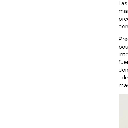
Las
man
pre
gen
Pre
bou
int
fue
don
ade
mas