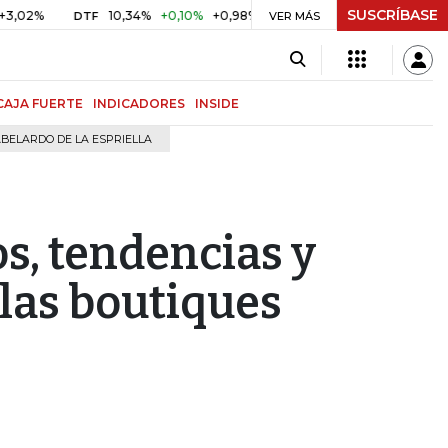
SUSCRÍBASE
10,34%
+0,10%
+0,98%
$ 416,91
+$ 0,05
+0,01%
UVR
VER MÁS
BITCOI
CAJA FUERTE
INDICADORES
INSIDE
BELARDO DE LA ESPRIELLA
os, tendencias y
 las boutiques