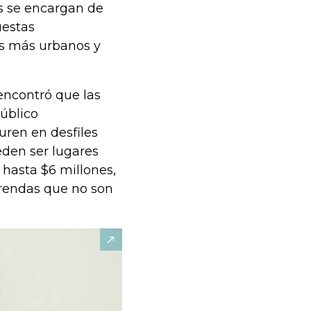
s se encargan de
uestas
os más urbanos y
encontró que las
público
uren en desfiles
eden ser lugares
hasta $6 millones,
prendas que no son