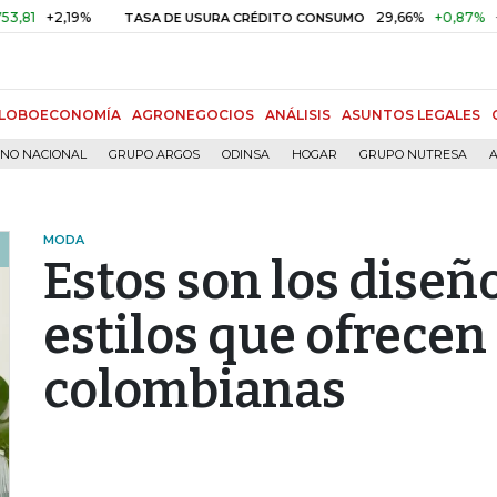
29,66%
+0,87%
+3,02%
TASA DE USURA CRÉDITO CONSUMO
DTF
LOBOECONOMÍA
AGRONEGOCIOS
ANÁLISIS
ASUNTOS LEGALES
RNO NACIONAL
GRUPO ARGOS
ODINSA
HOGAR
GRUPO NUTRESA
A
MODA
Estos son los diseñ
estilos que ofrecen
colombianas