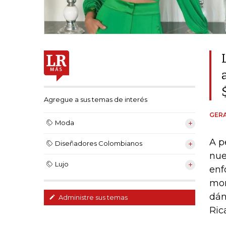
Agregue a sus temas de interés
GER
Moda
A p
Diseñadores Colombianos
nue
Lujo
enf
mom
dán
Administre sus temas
Ric