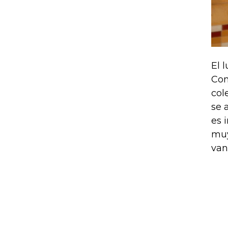
El 
Con
col
se 
es 
muy
van