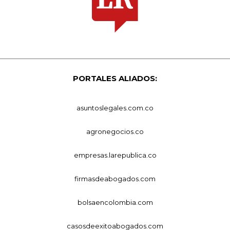
PORTALES ALIADOS:
asuntoslegales.com.co
agronegocios.co
empresas.larepublica.co
firmasdeabogados.com
bolsaencolombia.com
casosdeexitoabogados.com