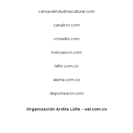
carnavalindustriacultural.com
canalrcn.com
rcnradio.com
noticiasrcn.com
lafm.com.co
alerta.com.co
deportesrcn.com
Organización Ardila Lülle - oal.com.co