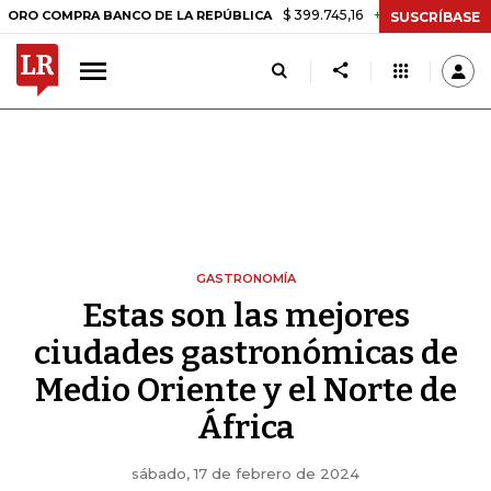
$ 399.745,16
+$ 2.295,71
+0,58%
MPRA BANCO DE LA REPÚBLICA
T
SUSCRÍBASE
GASTRONOMÍA
Estas son las mejores
ciudades gastronómicas de
Medio Oriente y el Norte de
África
sábado, 17 de febrero de 2024