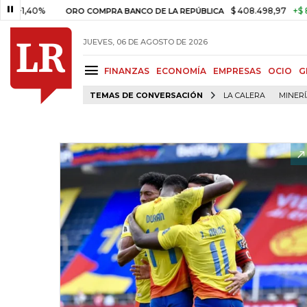
0%
$ 408.498,97
+$ 8.753,81
ORO COMPRA BANCO DE LA REPÚBLICA
JUEVES, 06 DE AGOSTO DE 2026
FINANZAS
ECONOMÍA
EMPRESAS
OCIO
G
TEMAS DE CONVERSACIÓN
LA CALERA
MINER