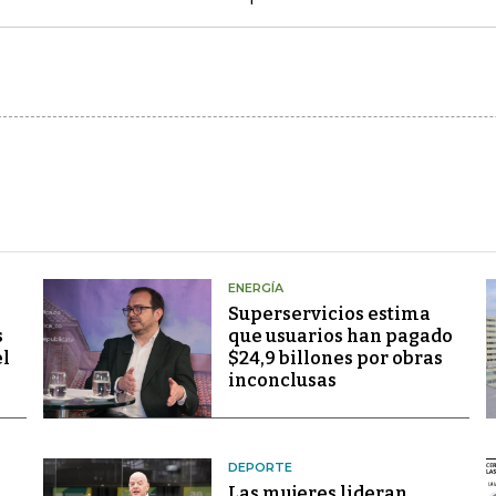
ENERGÍA
Superservicios estima
s
que usuarios han pagado
el
$24,9 billones por obras
inconclusas
DEPORTE
Las mujeres lideran