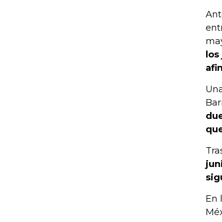
Ant
ent
ma
los
afi
Una
Bar
due
que
Tra
jun
sig
En 
Méx