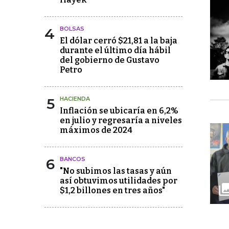
4
BOLSAS
El dólar cerró $21,81 a la baja
durante el último día hábil
del gobierno de Gustavo
Petro
5
HACIENDA
Inflación se ubicaría en 6,2%
en julio y regresaría a niveles
máximos de 2024
6
BANCOS
"No subimos las tasas y aún
así obtuvimos utilidades por
$1,2 billones en tres años"