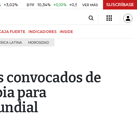
SUSCRÍBASE
%
10,34%
+0,10%
+0,98%
$ 416,86
+$ 0,05
+0,01%
DTF
UVR
VER MÁS
CAJA FUERTE
INDICADORES
INSIDE
RICA LATINA
MOROSIDAD
los convocados de
bia para
mundial