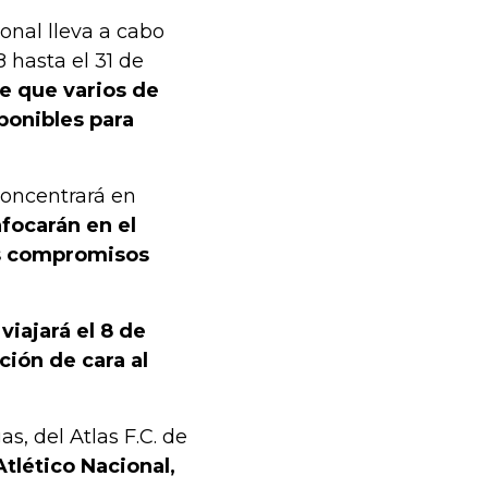
ional lleva a cabo
 hasta el 31 de
te que varios de
ponibles para
concentrará en
nfocarán en el
os compromisos
 viajará el 8 de
ción de cara al
s, del Atlas F.C. de
tlético Nacional,