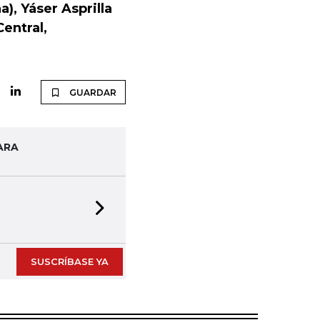
), Yáser Asprilla
entral,
GUARDAR
ARA
Next slide
SUSCRÍBASE YA