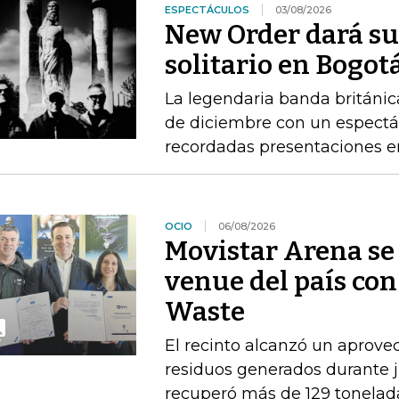
ESPECTÁCULOS
03/08/2026
New Order dará su
solitario en Bogot
La legendaria banda británica
de diciembre con un espectác
recordadas presentaciones e
OCIO
06/08/2026
Movistar Arena se 
venue del país con
Waste
El recinto alcanzó un aprove
residuos generados durante ju
recuperó más de 129 tonelad