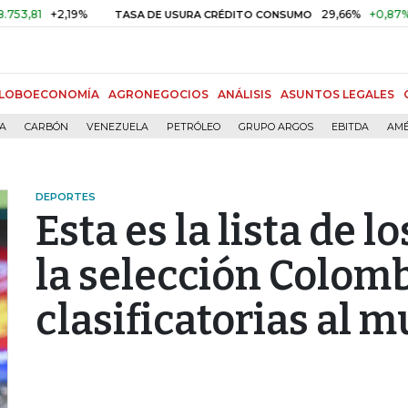
+2,19%
29,66%
+0,87%
+3,02
TASA DE USURA CRÉDITO CONSUMO
LOBOECONOMÍA
AGRONEGOCIOS
ANÁLISIS
ASUNTOS LEGALES
ÍA
CARBÓN
VENEZUELA
PETRÓLEO
GRUPO ARGOS
EBITDA
AMÉ
DEPORTES
Esta es la lista de 
la selección Colom
clasificatorias al 