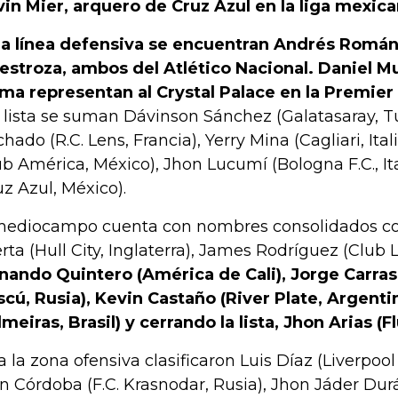
vin Mier, arquero de Cruz Azul en la liga mexica
la línea defensiva se encuentran Andrés Román
estroza, ambos del Atlético Nacional. Daniel M
ma representan al Crystal Palace en la Premie
a lista se suman Dávinson Sánchez (Galatasaray, T
hado (R.C. Lens, Francia), Yerry Mina (Cagliari, Itali
ub América, México), Jhon Lucumí (Bologna F.C., Ital
uz Azul, México).
mediocampo cuenta con nombres consolidados c
rta (Hull City, Inglaterra), James Rodríguez (Club 
nando Quintero (América de Cali), Jorge Carra
cú, Rusia), Kevin Castaño (River Plate, Argenti
lmeiras, Brasil) y cerrando la lista, Jhon Arias (F
a la zona ofensiva clasificaron Luis Díaz (Liverpool F
n Córdoba (F.C. Krasnodar, Rusia), Jhon Jáder Durá