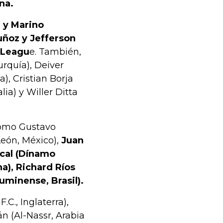
na.
 y Marino
uñoz y Jefferson
r Leagu
e. También,
urquía), Deiver
a), Cristian Borja
ia) y Willer Ditta
omo Gustavo
León, México),
Juan
scal (Dínamo
na), Richard Ríos
luminense, Brasil).
.C., Inglaterra),
n (Al-Nassr, Arabia