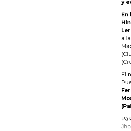
y e
En 
Hin
Ler
a l
Mac
(Cl
(Cr
El 
Pue
Fer
Mos
(Pa
Par
Jho