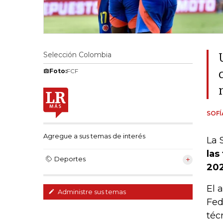
Selección Colombia
Foto:
FCF
SOFÍ
Agregue a sus temas de interés
La 
las
Deportes
202
El 
Administre sus temas
Fed
téc