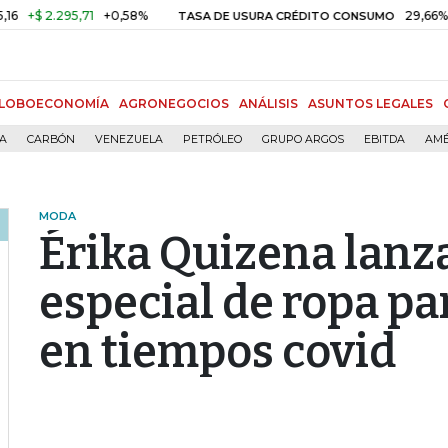
2.295,71
+0,58%
29,66%
+0,87
TASA DE USURA CRÉDITO CONSUMO
LOBOECONOMÍA
AGRONEGOCIOS
ANÁLISIS
ASUNTOS LEGALES
ÍA
CARBÓN
VENEZUELA
PETRÓLEO
GRUPO ARGOS
EBITDA
AMÉ
MODA
Érika Quizena lanz
especial de ropa pa
en tiempos covid