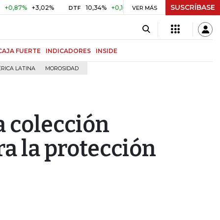
SUSCRÍBASE
%
+3,02%
10,34%
+0,10%
+0,98%
$ 416,86
+$ 0,05
DTF
VER MÁS
UVR
CAJA FUERTE
INDICADORES
INSIDE
RICA LATINA
MOROSIDAD
a colección
ra la protección