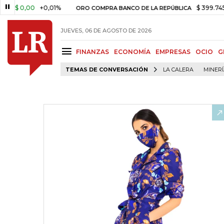
0,00
+0,01%
$ 399.745,16
+$ 
ORO COMPRA BANCO DE LA REPÚBLICA
JUEVES, 06 DE AGOSTO DE 2026
FINANZAS
ECONOMÍA
EMPRESAS
OCIO
G
TEMAS DE CONVERSACIÓN
LA CALERA
MINER