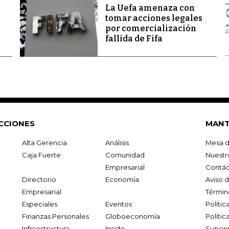
La Uefa amenaza con
tomar acciones legales
por comercialización
fallida de Fifa
CCIONES
MANT
Alta Gerencia
Análisis
Mesa d
Caja Fuerte
Comunidad
Nuestr
Empresarial
Contác
Directorio
Economía
Aviso 
Empresarial
Términ
Especiales
Eventos
Políti
Finanzas Personales
Globoeconomía
Polític
Infraestructura
Inside
Superi