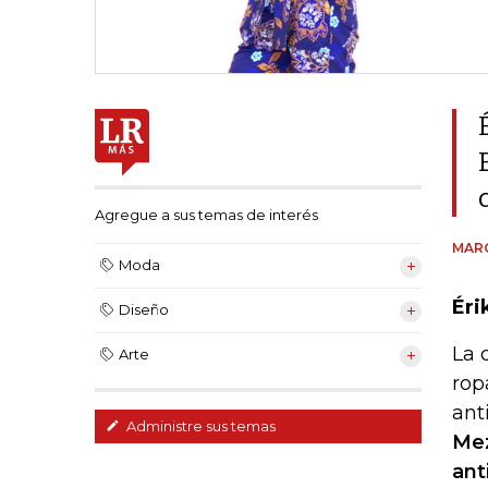
Agregue a sus temas de interés
MAR
Moda
Éri
Diseño
La 
Arte
rop
ant
Administre sus temas
Mez
ant