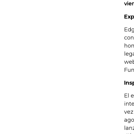
vie
Exp
Edg
con
hom
leg
web
Fun
Ins
El 
int
vez
ago
lan