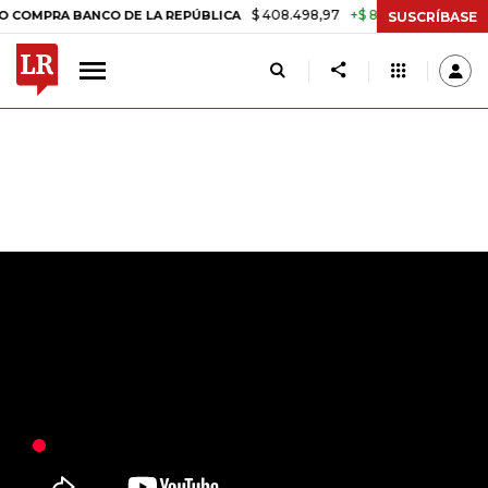
$ 408.498,97
+$ 8.753,81
+2,19%
A BANCO DE LA REPÚBLICA
TASA
SUSCRÍBASE