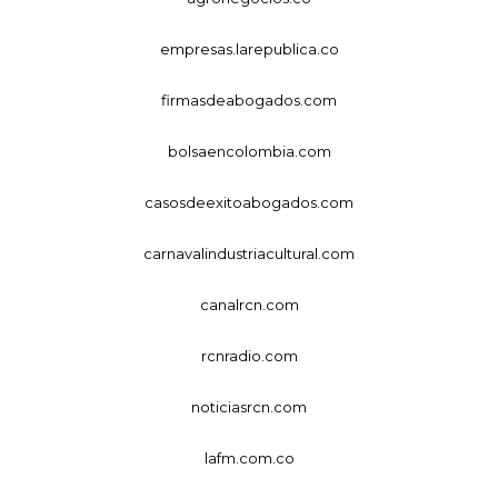
empresas.larepublica.co
firmasdeabogados.com
bolsaencolombia.com
casosdeexitoabogados.com
carnavalindustriacultural.com
canalrcn.com
rcnradio.com
noticiasrcn.com
lafm.com.co