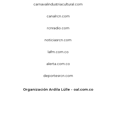
carnavalindustriacultural.com
canalrcn.com
rcnradio.com
noticiasrcn.com
lafm.com.co
alerta.com.co
deportesrcn.com
Organización Ardila Lülle - oal.com.co