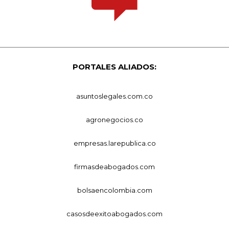
PORTALES ALIADOS:
asuntoslegales.com.co
agronegocios.co
empresas.larepublica.co
firmasdeabogados.com
bolsaencolombia.com
casosdeexitoabogados.com