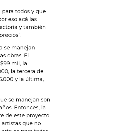
 para todos y que
or eso acá las
ectoria y también
recios”.
ría se manejan
s obras. El
$99 mil, la
00, la tercera de
.000 y la última,
 que se manejan son
ños. Entonces, la
rte de este proyecto
 artistas que no