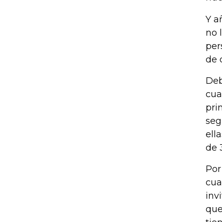
Y a
no 
per
de 
Deb
cua
pri
seg
ell
de 
Por
cua
inv
que