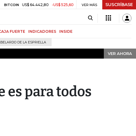
SUSCRÍBASE
VER AHORA
US$ 64.442,80
-US$ 525,60
-0,81%
$ 3.157,43
-$ 21,97
-
OIN
VER MÁS
TRM
CAJA FUERTE
INDICADORES
INSIDE
BELARDO DE LA ESPRIELLA
VER AHORA
e es para todos