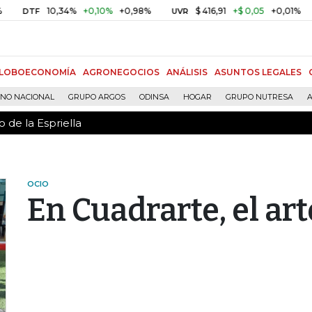
 de la Espriella
10,34%
+0,10%
+0,98%
$ 416,91
+$ 0,05
+0,01%
TF
UVR
BITC
LOBOECONOMÍA
AGRONEGOCIOS
ANÁLISIS
ASUNTOS LEGALES
RNO NACIONAL
GRUPO ARGOS
ODINSA
HOGAR
GRUPO NUTRESA
A
 de la Espriella
OCIO
En Cuadrarte, el art