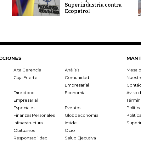
Superindustria contra
Ecopetrol
CCIONES
MANT
Alta Gerencia
Análisis
Mesa d
Caja Fuerte
Comunidad
Nuestr
Empresarial
Contác
Directorio
Economía
Aviso 
Empresarial
Términ
Especiales
Eventos
Políti
Finanzas Personales
Globoeconomía
Polític
Infraestructura
Inside
Superi
Obituarios
Ocio
Responsabilidad
Salud Ejecutiva