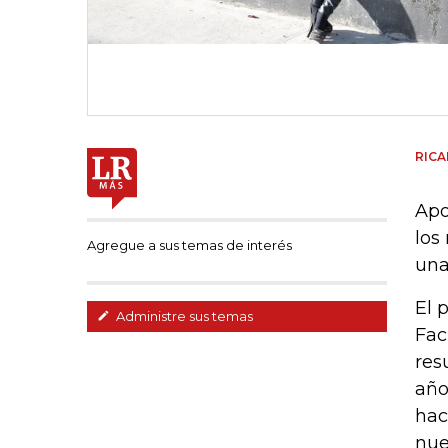
RIC
Apo
los
Agregue a sus temas de interés
una
El 
Administre sus temas
Fac
res
año
hac
nue