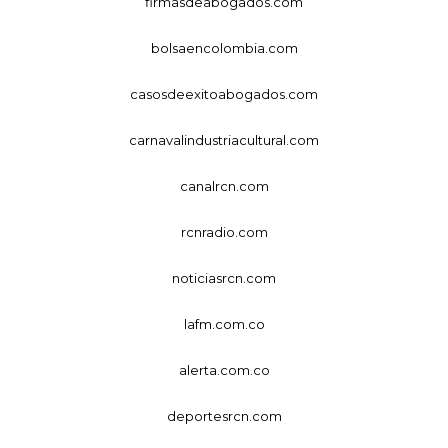
firmasdeabogados.com
bolsaencolombia.com
casosdeexitoabogados.com
carnavalindustriacultural.com
canalrcn.com
rcnradio.com
noticiasrcn.com
lafm.com.co
alerta.com.co
deportesrcn.com