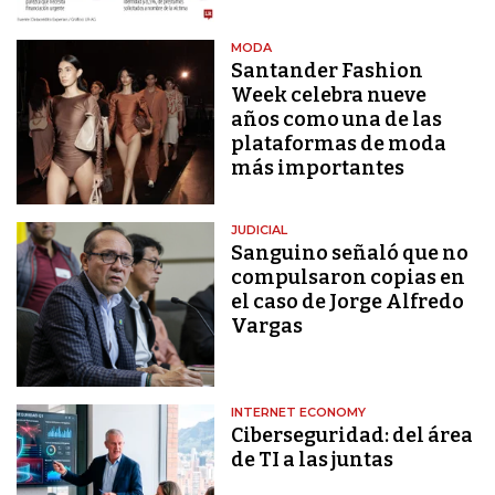
MODA
Santander Fashion
Week celebra nueve
años como una de las
plataformas de moda
más importantes
JUDICIAL
Sanguino señaló que no
compulsaron copias en
el caso de Jorge Alfredo
Vargas
INTERNET ECONOMY
Ciberseguridad: del área
de TI a las juntas