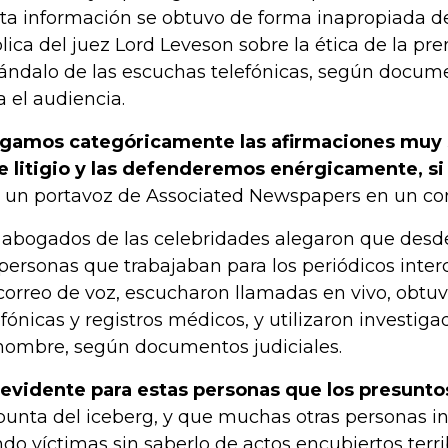
rta información se obtuvo de forma inapropiada de
lica del juez Lord Leveson sobre la ética de la pren
ándalo de las escuchas telefónicas, según docum
a el audiencia.
gamos categóricamente las afirmaciones muy 
e litigio y las defenderemos enérgicamente, si
o un portavoz de Associated Newspapers en un c
 abogados de las celebridades alegaron que desde
 personas que trabajaban para los periódicos int
correo de voz, escucharon llamadas en vivo, obtuv
efónicas y registros médicos, y utilizaron investig
nombre, según documentos judiciales.
 evidente para estas personas que los presunto
 punta del iceberg, y que muchas otras personas i
ndo víctimas sin saberlo de actos encubiertos terri