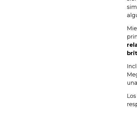
sim
alg
Mie
pri
rel
bri
Inc
Meg
una
Los
res