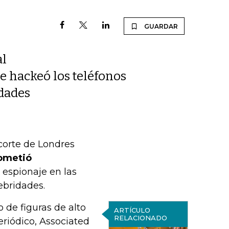
GUARDAR
al
e hackeó los teléfonos
idades
 corte de Londres
ometió
l espionaje en las
ebridades.
 de figuras de alto
ARTÍCULO
RELACIONADO
periódico, Associated