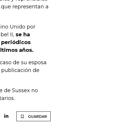
s que representan a
eino Unido por
bel II,
se ha
 periódicos
últimos años.
 caso de su esposa
 publicación de
e de Sussex no
arios.
GUARDAR