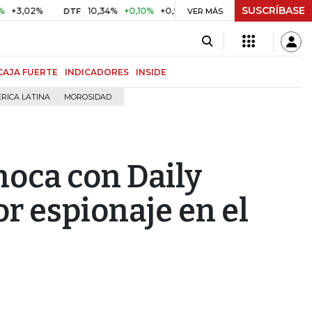
SUSCRÍBASE
2%
10,34%
+0,10%
+0,98%
$ 416,91
+$ 0,05
+0,01%
DTF
UVR
VER MÁS
CAJA FUERTE
INDICADORES
INSIDE
RICA LATINA
MOROSIDAD
hoca con Daily
r espionaje en el