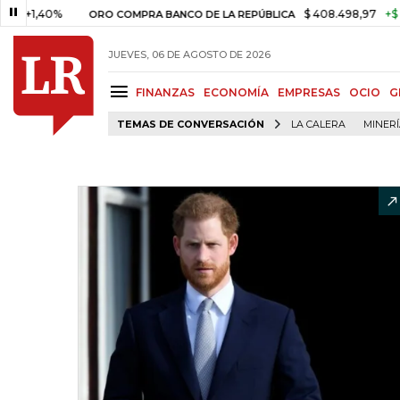
40%
$ 408.498,97
+$ 8.753,81
ORO COMPRA BANCO DE LA REPÚBLICA
JUEVES, 06 DE AGOSTO DE 2026
FINANZAS
ECONOMÍA
EMPRESAS
OCIO
G
TEMAS DE CONVERSACIÓN
LA CALERA
MINER