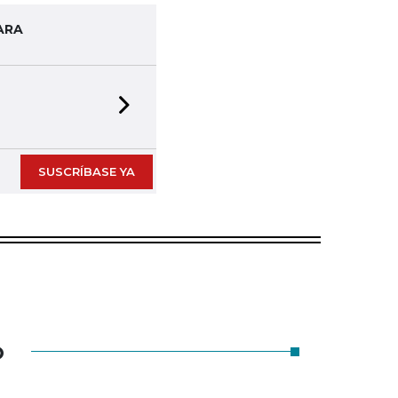
ARA
Next slide
SUSCRÍBASE YA
O