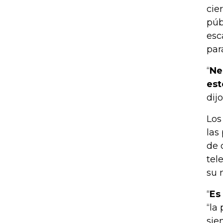
cie
púb
esc
par
“
Ne
est
dij
Los
las
de 
tel
su 
“
Es
“la
sie