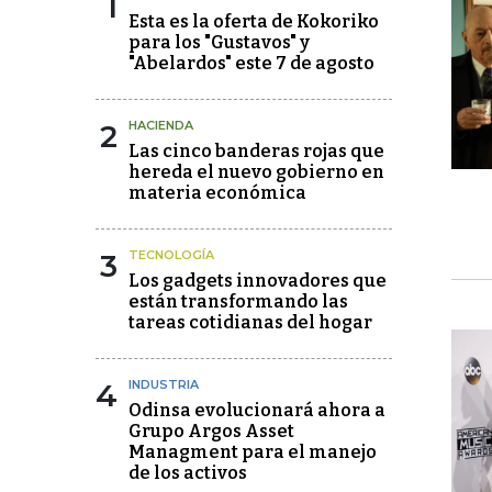
1
Esta es la oferta de Kokoriko
para los "Gustavos" y
"Abelardos" este 7 de agosto
2
HACIENDA
Las cinco banderas rojas que
hereda el nuevo gobierno en
materia económica
3
TECNOLOGÍA
Los gadgets innovadores que
están transformando las
tareas cotidianas del hogar
4
INDUSTRIA
Odinsa evolucionará ahora a
Grupo Argos Asset
Managment para el manejo
de los activos