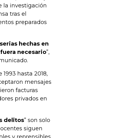
 la investigación
sa tras el
entos preparados
serias hechas en
 fuera necesario
”,
omunicado.
 1993 hasta 2018,
erceptaron mensajes
ieron facturas
adores privados en
s delitos
” son solo
nocentes siguen
bles y reprensibles