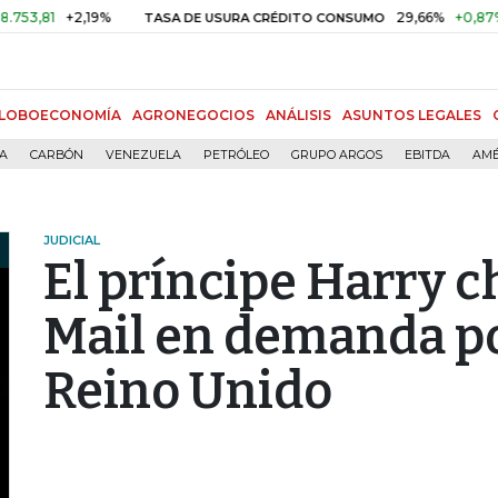
+2,19%
29,66%
+0,87%
+3,0
TASA DE USURA CRÉDITO CONSUMO
LOBOECONOMÍA
AGRONEGOCIOS
ANÁLISIS
ASUNTOS LEGALES
ÍA
CARBÓN
VENEZUELA
PETRÓLEO
GRUPO ARGOS
EBITDA
AMÉ
JUDICIAL
El príncipe Harry c
Mail en demanda po
Reino Unido