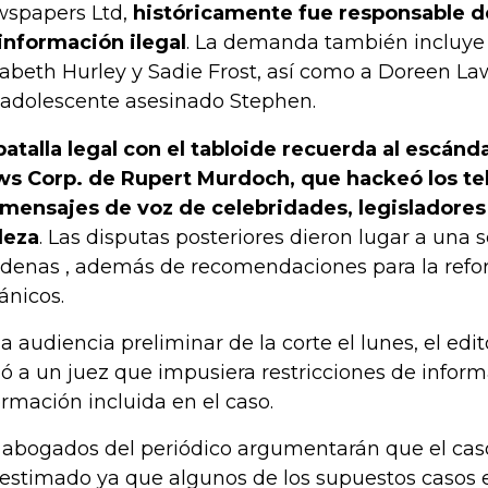
spapers Ltd,
históricamente fue responsable de
información ilegal
. La demanda también incluye a
zabeth Hurley y Sadie Frost, así como a Doreen L
 adolescente asesinado Stephen.
batalla legal con el tabloide recuerda al escánd
s Corp. de Rupert Murdoch, que hackeó los te
 mensajes de voz de celebridades, legisladore
leza
. Las disputas posteriores dieron lugar a una s
denas , además de recomendaciones para la refo
tánicos.
la audiencia preliminar de la corte el lunes, el edit
ió a un juez que impusiera restricciones de inform
ormación incluida en el caso.
 abogados del periódico argumentarán que el cas
estimado ya que algunos de los supuestos casos e