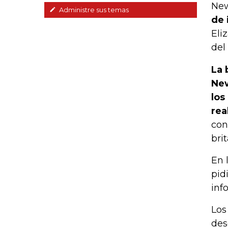
New
Administre sus temas
de 
Eli
del
La 
New
los
rea
con
bri
En 
pid
inf
Los
des