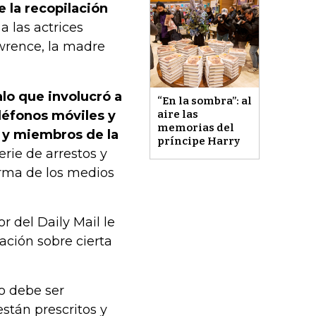
 la recopilación
 las actrices
awrence, la madre
alo que involucró a
“En la sombra”: al
léfonos móviles y
aire las
memorias del
s y miembros de la
príncipe Harry
erie de arrestos y
rma de los medios
or del Daily Mail le
ación sobre cierta
o debe ser
stán prescritos y