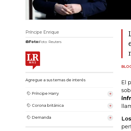
Príncipe Enrique
Foto:
Foto: Reuters
BLO
Agregue a sus temas de interés
El 
sob
Príncipe Harry
inf
lla
Corona británica
Demanda
Los
per