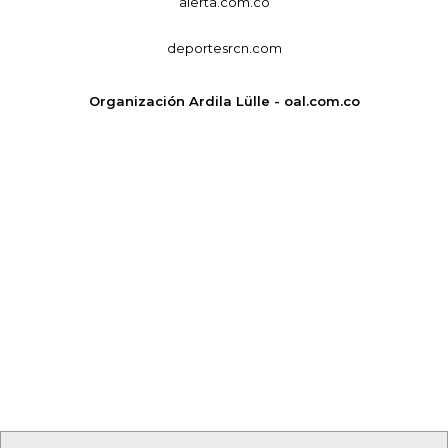
alerta.com.co
deportesrcn.com
Organización Ardila Lülle - oal.com.co