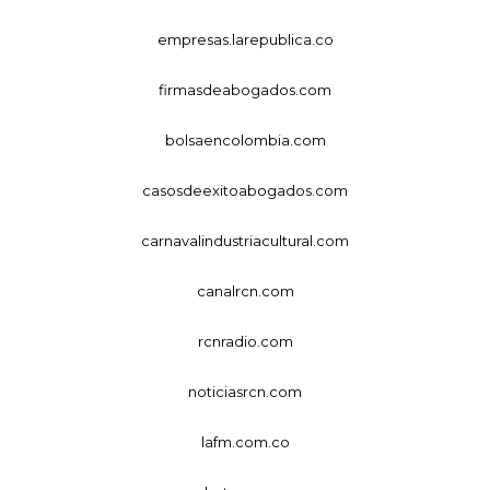
empresas.larepublica.co
firmasdeabogados.com
bolsaencolombia.com
casosdeexitoabogados.com
carnavalindustriacultural.com
canalrcn.com
rcnradio.com
noticiasrcn.com
lafm.com.co