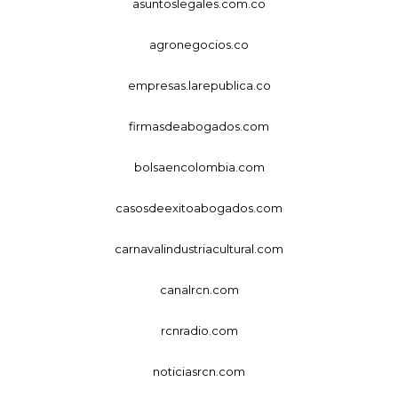
asuntoslegales.com.co
agronegocios.co
empresas.larepublica.co
firmasdeabogados.com
bolsaencolombia.com
casosdeexitoabogados.com
carnavalindustriacultural.com
canalrcn.com
rcnradio.com
noticiasrcn.com