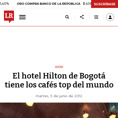
$ 408.498,97
+$ 8.753,81
+2
ORO COMPRA BANCO DE LA REPÚBLICA
SUSCRÍBASE
OCIO
El hotel Hilton de Bogotá
tiene los cafés top del mundo
martes, 5 de junio de 2012