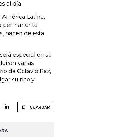
s al día.
e América Latina.
 la permanente
s, hacen de esta
 será especial en su
luirán varias
io de Octavio Paz,
gar su rico y
GUARDAR
ARA