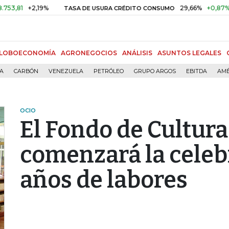
+2,19%
29,66%
+0,87%
+3,02
TASA DE USURA CRÉDITO CONSUMO
LOBOECONOMÍA
AGRONEGOCIOS
ANÁLISIS
ASUNTOS LEGALES
ÍA
CARBÓN
VENEZUELA
PETRÓLEO
GRUPO ARGOS
EBITDA
AMÉ
OCIO
El Fondo de Cultur
comenzará la celeb
años de labores