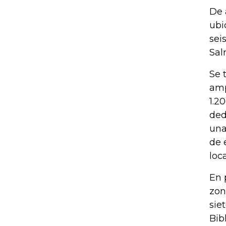
De 
ubi
sei
Sal
Se 
amp
1.2
ded
una
de 
loc
En 
zon
sie
Bib