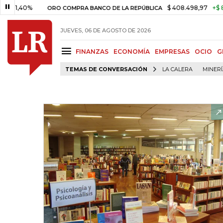
0%
$ 408.498,97
+$ 8.753,81
ORO COMPRA BANCO DE LA REPÚBLICA
JUEVES, 06 DE AGOSTO DE 2026
FINANZAS
ECONOMÍA
EMPRESAS
OCIO
G
TEMAS DE CONVERSACIÓN
LA CALERA
MINER