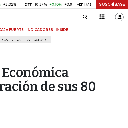
SUSCRÍBASE
%
10,34%
+0,10%
+0,98%
$ 416,91
+$ 0,05
+0,01%
DTF
UVR
VER MÁS
CAJA FUERTE
INDICADORES
INSIDE
RICA LATINA
MOROSIDAD
a Económica
ración de sus 80