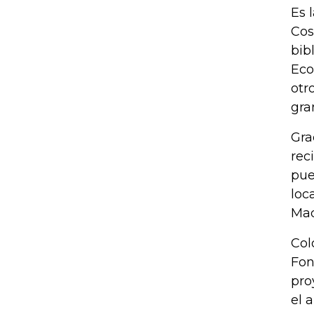
Es 
Cos
bib
Eco
otr
gra
Gra
rec
pue
loc
Mad
Col
Fon
pro
el 