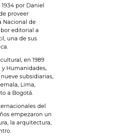
 1934 por Daniel
de proveer
la Nacional de
or editorial a
il, una de sus
ica.
ultural, en 1989
n y Humanidades,
nueve subsidiarias,
temala, Lima,
to a Bogotá.
ternacionales del
años empezaron un
ra, la arquitectura,
tro.