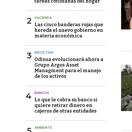
tareas cotidianas del hogar
2
HACIENDA
Las cinco banderas rojas que
hereda el nuevo gobierno en
materia económica
3
INDUSTRIA
Odinsa evolucionará ahora a
Grupo Argos Asset
Managment para el manejo
de los activos
4
BANCOS
Lo que le cobra su banco si
quiere retirar dinero en
cajeros de otras entidades
5
AMBIENTE