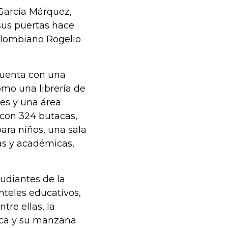
 García Márquez,
sus puertas hace
colombiano Rogelio
cuenta con una
omo una librería de
es y una área
 con 324 butacas,
para niños, una sala
as y académicas,
tudiantes de la
nteles educativos,
tre ellas, la
ica y su manzana