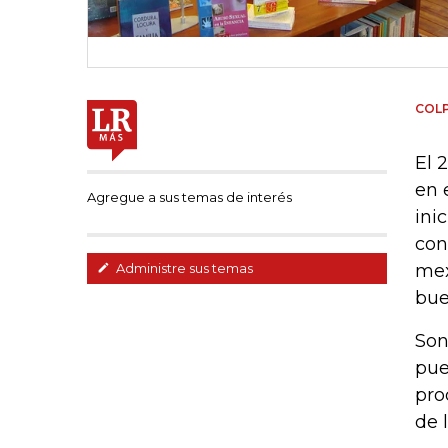
COL
El 
en 
Agregue a sus temas de interés
ini
con
mex
Administre sus temas
bue
Son
pue
pro
de 