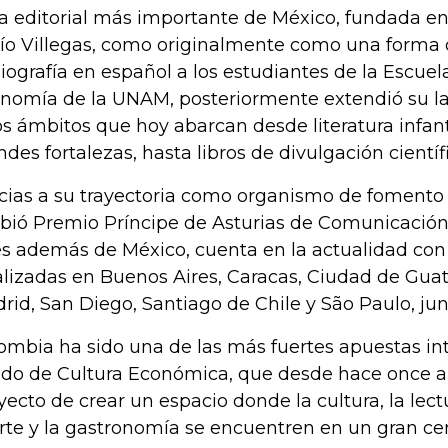
la editorial más importante de México, fundada en
ío Villegas, como originalmente como una forma 
liografía en español a los estudiantes de la Escue
nomía de la UNAM, posteriormente extendió su lab
os ámbitos que hoy abarcan desde literatura infant
ndes fortalezas, hasta libros de divulgación científ
cias a su trayectoria como organismo de fomento c
ibió Premio Príncipe de Asturias de Comunicació
s además de México, cuenta en la actualidad con 
alizadas en Buenos Aires, Caracas, Ciudad de Gua
rid, San Diego, Santiago de Chile y São Paulo, jun
ombia ha sido una de las más fuertes apuestas in
do de Cultura Económica, que desde hace once 
yecto de crear un espacio donde la cultura, la lectu
arte y la gastronomía se encuentren en un gran cen