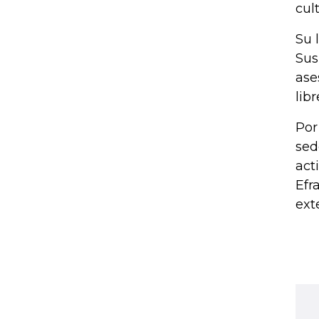
cul
Su 
Sus
ase
lib
Por
sed
act
Efr
ext