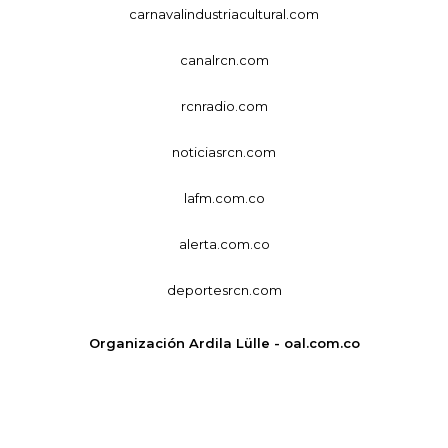
carnavalindustriacultural.com
canalrcn.com
rcnradio.com
noticiasrcn.com
lafm.com.co
alerta.com.co
deportesrcn.com
Organización Ardila Lülle - oal.com.co