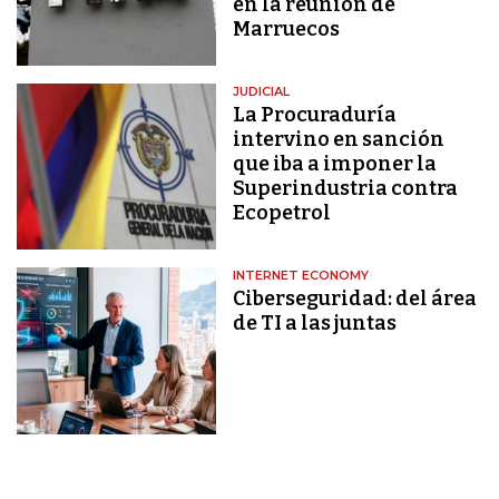
en la reunión de
Marruecos
JUDICIAL
La Procuraduría
intervino en sanción
que iba a imponer la
Superindustria contra
Ecopetrol
INTERNET ECONOMY
Ciberseguridad: del área
de TI a las juntas