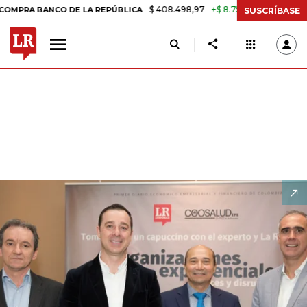
$ 408.498,97
+$ 8.753,81
+2,19%
 DE LA REPÚBLICA
TASA DE US
SUSCRÍBASE