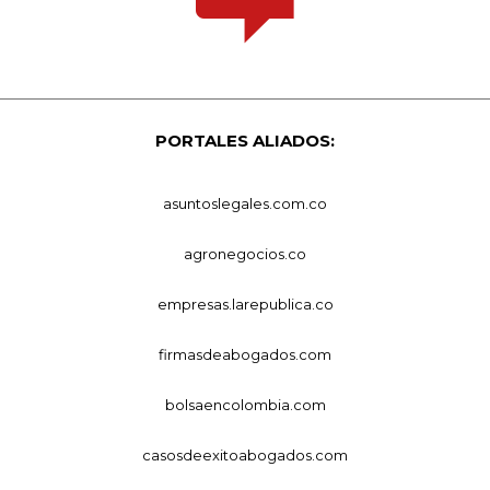
PORTALES ALIADOS:
asuntoslegales.com.co
agronegocios.co
empresas.larepublica.co
firmasdeabogados.com
bolsaencolombia.com
casosdeexitoabogados.com