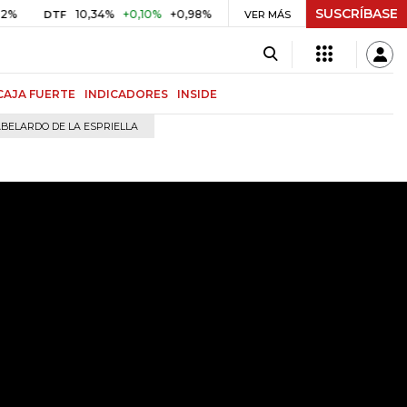
SUSCRÍBASE
10,34%
+0,10%
+0,98%
$ 416,96
+$ 0,05
+0,01%
UVR
VER MÁS
BITCOIN
CAJA FUERTE
INDICADORES
INSIDE
BELARDO DE LA ESPRIELLA