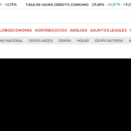
29,66%
+0,87%
+3,02%
TASA DE USURA CRÉDITO CONSUMO
DTF
LOBOECONOMÍA
AGRONEGOCIOS
ANÁLISIS
ASUNTOS LEGALES
RNO NACIONAL
GRUPO ARGOS
ODINSA
HOGAR
GRUPO NUTRESA
A