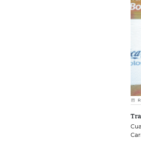
R
Tra
Cua
Car