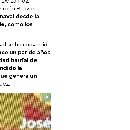
 De La Hoz,
Simón Bolívar,
naval desde la
le, como los
val se ha convertido
ace un par de años
dad barrial de
ndido la
que genera un
láez.