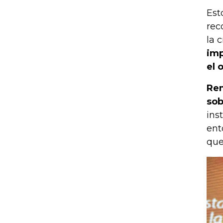
Est
rec
la 
imp
el 
Rem
sob
ins
ent
que