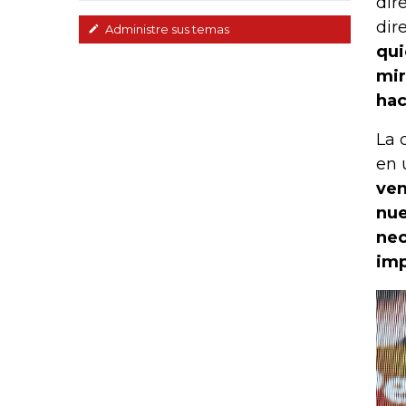
dir
dir
Administre sus temas
qui
mir
hac
La 
en 
ven
nue
nec
imp