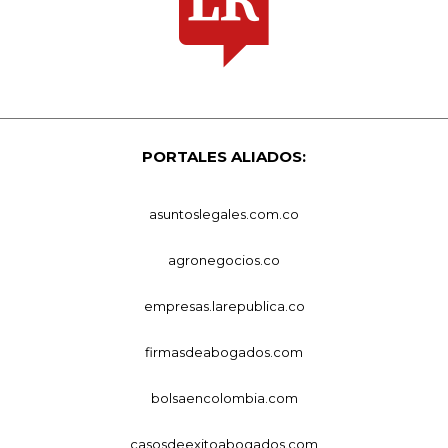
PORTALES ALIADOS:
asuntoslegales.com.co
agronegocios.co
empresas.larepublica.co
firmasdeabogados.com
bolsaencolombia.com
casosdeexitoabogados.com