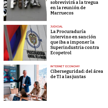
sobrevivirá a la tregua
en la reunión de
Marruecos
JUDICIAL
La Procuraduría
intervino en sanción
que iba a imponer la
Superindustria contra
Ecopetrol
INTERNET ECONOMY
Ciberseguridad: del área
de TI a las juntas