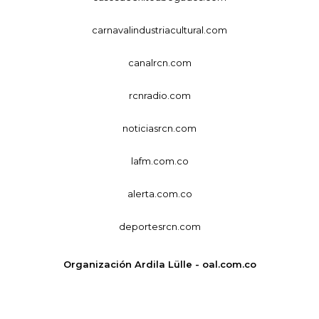
carnavalindustriacultural.com
canalrcn.com
rcnradio.com
noticiasrcn.com
lafm.com.co
alerta.com.co
deportesrcn.com
Organización Ardila Lülle - oal.com.co