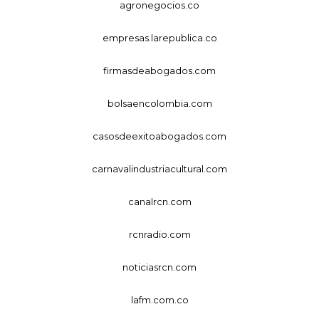
agronegocios.co
empresas.larepublica.co
firmasdeabogados.com
bolsaencolombia.com
casosdeexitoabogados.com
carnavalindustriacultural.com
canalrcn.com
rcnradio.com
noticiasrcn.com
lafm.com.co