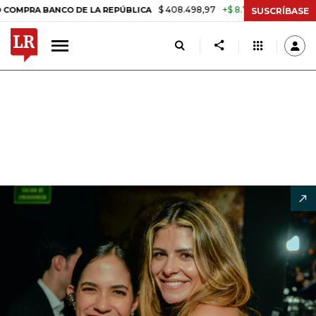
$ 408.498,97
+$ 8.753,81
+2,19%
 BANCO DE LA REPÚBLICA
TASA 
SUSCRÍBASE