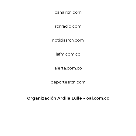
canalrcn.com
rcnradio.com
noticiasrcn.com
lafm.com.co
alerta.com.co
deportesrcn.com
Organización Ardila Lülle - oal.com.co