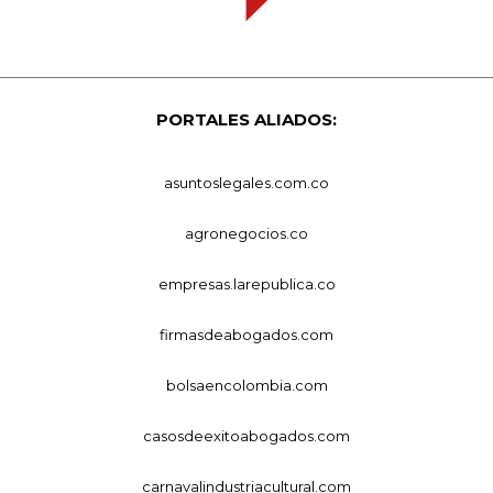
PORTALES ALIADOS:
asuntoslegales.com.co
agronegocios.co
empresas.larepublica.co
firmasdeabogados.com
bolsaencolombia.com
casosdeexitoabogados.com
carnavalindustriacultural.com