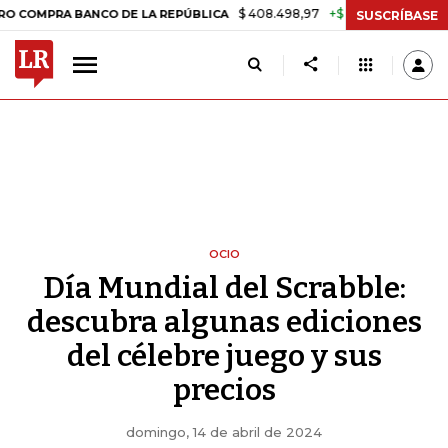
$ 408.498,97
+$ 8.753,81
+2,19%
RA BANCO DE LA REPÚBLICA
TAS
SUSCRÍBASE
OCIO
Día Mundial del Scrabble:
descubra algunas ediciones
del célebre juego y sus
precios
domingo, 14 de abril de 2024