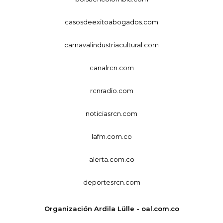
casosdeexitoabogados.com
carnavalindustriacultural.com
canalrcn.com
rcnradio.com
noticiasrcn.com
lafm.com.co
alerta.com.co
deportesrcn.com
Organización Ardila Lülle - oal.com.co