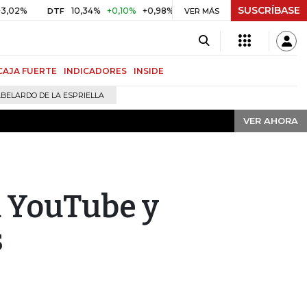
SUSCRÍBASE
VER AHORA
%
10,34%
+0,10%
+0,98%
$ 416,91
+$ 0,05
+0,01%
DTF
UVR
VER MÁS
CAJA FUERTE
INDICADORES
INSIDE
BELARDO DE LA ESPRIELLA
VER AHORA
a YouTube y
s