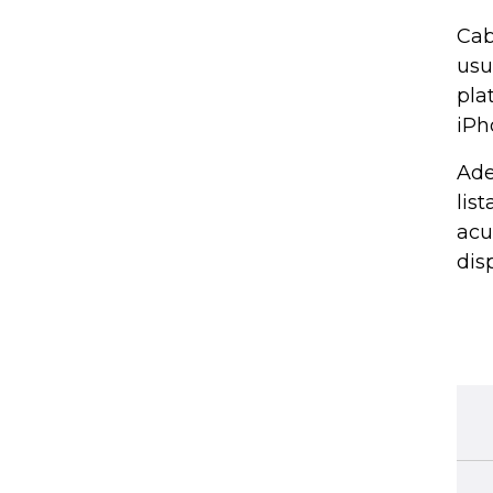
Cab
usu
pla
iPh
Ade
lis
acu
dis