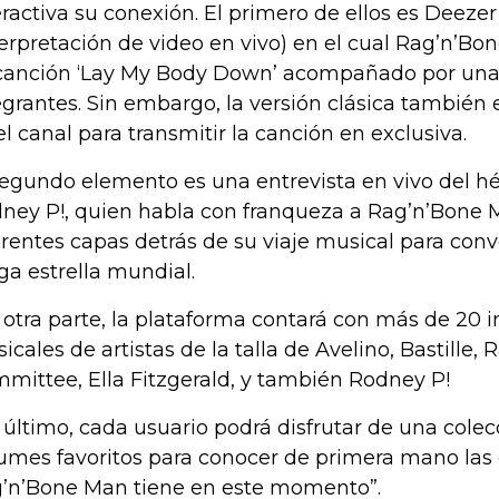
eractiva su conexión. El primero de ellos es Deezer
terpretación de video en vivo) en el cual Rag’n’Bo
canción ‘Lay My Body Down’ acompañado por una
egrantes. Sin embargo, la versión clásica también 
el canal para transmitir la canción en exclusiva.
segundo elemento es una entrevista en vivo del h
ney P!, quien habla con franqueza a Rag’n’Bone M
erentes capas detrás de su viaje musical para conv
a estrella mundial.
 otra parte, la plataforma contará con más de 20 i
icales de artistas de la talla de Avelino, Bastille,
mittee, Ella Fitzgerald, y también Rodney P!
 último, cada usuario podrá disfrutar de una colec
umes favoritos para conocer de primera mano las
’n’Bone Man tiene en este momento”.