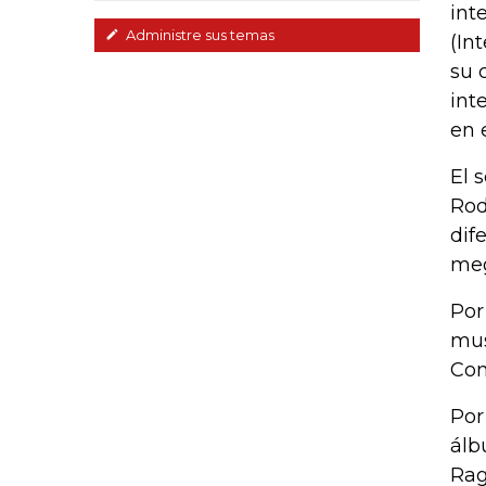
int
Administre sus temas
(In
su 
int
en 
El 
Rod
dif
meg
Por
mus
Com
Por
álb
Rag