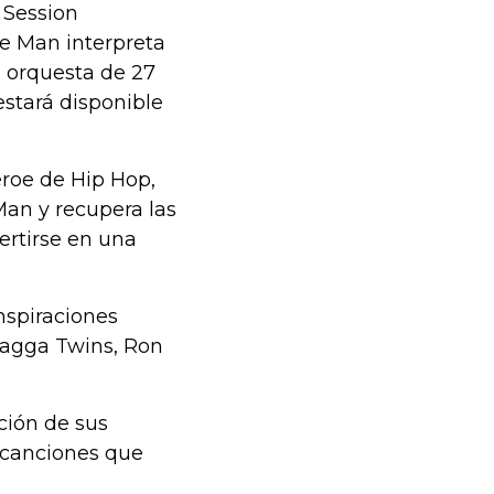
 Session
ne Man interpreta
 orquesta de 27
estará disponible
éroe de Hip Hop,
an y recupera las
ertirse en una
nspiraciones
 Ragga Twins, Ron
ción de sus
 canciones que