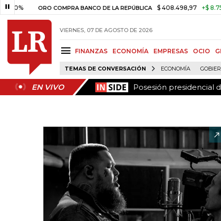
Posesión presidencial 
EN VIVO
0%
$ 408.498,97
+$ 8.753,81
ORO COMPRA BANCO DE LA REPÚBLICA
VIERNES, 07 DE AGOSTO DE 2026
FINANZAS
ECONOMÍA
EMPRESAS
OCIO
G
TEMAS DE CONVERSACIÓN
ECONOMÍA
GOBIE
Posesión presidencial 
EN VIVO