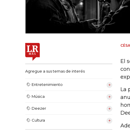
CÉSA
El 
con
Agregue a sus temas de interés
exp
Entretenimiento
La 
anu
Música
hom
Deezer
Dee
Cultura
Ade