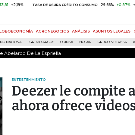
de Abelardo De La Espriella
+2,19%
29,66%
+0,87%
+3,02
TASA DE USURA CRÉDITO CONSUMO
LOBOECONOMÍA
AGRONEGOCIOS
ANÁLISIS
ASUNTOS LEGALES
RNO NACIONAL
GRUPO ARGOS
ODINSA
HOGAR
GRUPO NUTRESA
A
de Abelardo De La Espriella
ENTRETENIMIENTO
Deezer le compite 
ahora ofrece video