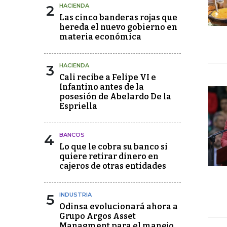
2
HACIENDA
Las cinco banderas rojas que
hereda el nuevo gobierno en
materia económica
3
HACIENDA
Cali recibe a Felipe VI e
Infantino antes de la
posesión de Abelardo De la
Espriella
4
BANCOS
Lo que le cobra su banco si
quiere retirar dinero en
cajeros de otras entidades
5
INDUSTRIA
Odinsa evolucionará ahora a
Grupo Argos Asset
Managment para el manejo