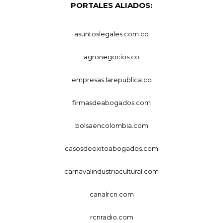
PORTALES ALIADOS:
asuntoslegales.com.co
agronegocios.co
empresas.larepublica.co
firmasdeabogados.com
bolsaencolombia.com
casosdeexitoabogados.com
carnavalindustriacultural.com
canalrcn.com
rcnradio.com