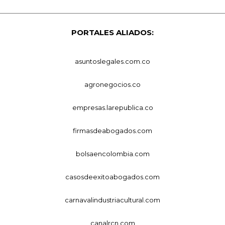
PORTALES ALIADOS:
asuntoslegales.com.co
agronegocios.co
empresas.larepublica.co
firmasdeabogados.com
bolsaencolombia.com
casosdeexitoabogados.com
carnavalindustriacultural.com
canalrcn.com