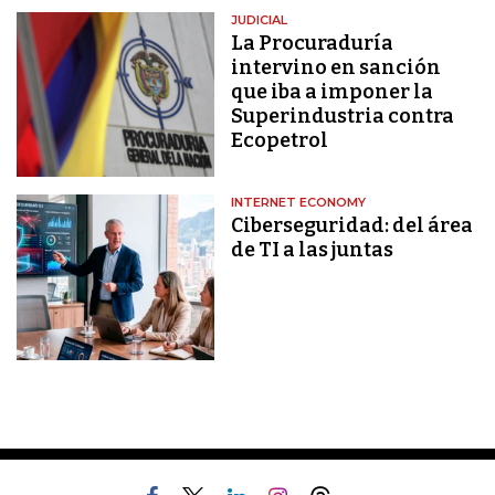
JUDICIAL
La Procuraduría
intervino en sanción
que iba a imponer la
Superindustria contra
Ecopetrol
INTERNET ECONOMY
Ciberseguridad: del área
de TI a las juntas