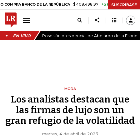
$ 408.498,97
+$ 8.753,81
+2,19%
 BANCO DE LA REPÚBLICA
TASA 
SUSCRÍBASE
EN VIVO
Posesión presidencial de Abelardo de la Espriell
MODA
Los analistas destacan que
las firmas de lujo son un
gran refugio de la volatilidad
martes, 4 de abril de 2023