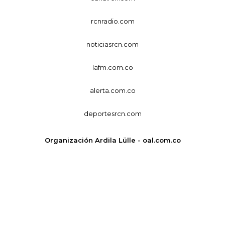
rcnradio.com
noticiasrcn.com
lafm.com.co
alerta.com.co
deportesrcn.com
Organización Ardila Lülle - oal.com.co