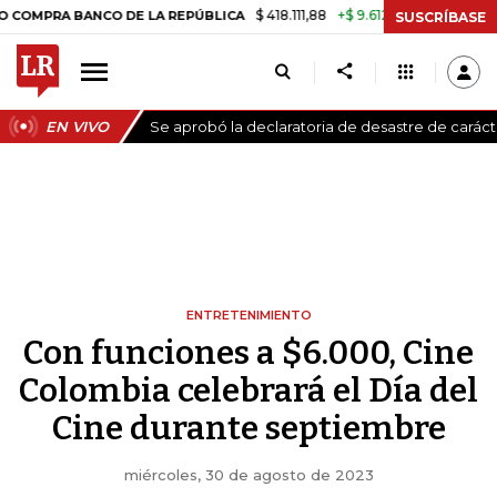
$ 418.111,88
+$ 9.612,91
+2,35%
A BANCO DE LA REPÚBLICA
TASA D
SUSCRÍBASE
EN VIVO
Se aprobó la declaratoria de desastre de carác
ENTRETENIMIENTO
Con funciones a $6.000, Cine
Colombia celebrará el Día del
Cine durante septiembre
miércoles, 30 de agosto de 2023