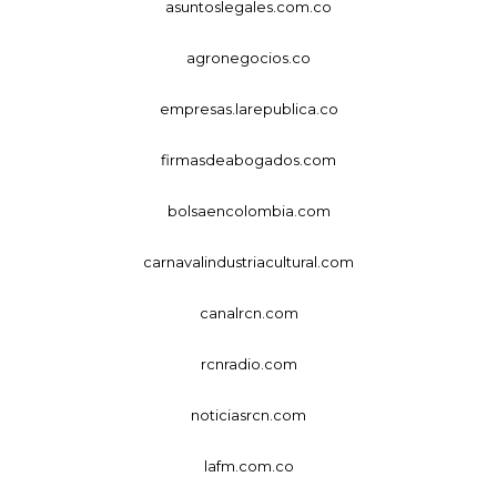
asuntoslegales.com.co
agronegocios.co
empresas.larepublica.co
firmasdeabogados.com
bolsaencolombia.com
carnavalindustriacultural.com
canalrcn.com
rcnradio.com
noticiasrcn.com
lafm.com.co