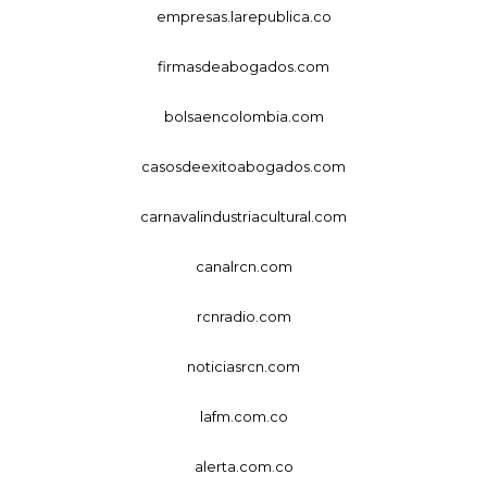
empresas.larepublica.co
firmasdeabogados.com
bolsaencolombia.com
casosdeexitoabogados.com
carnavalindustriacultural.com
canalrcn.com
rcnradio.com
noticiasrcn.com
lafm.com.co
alerta.com.co