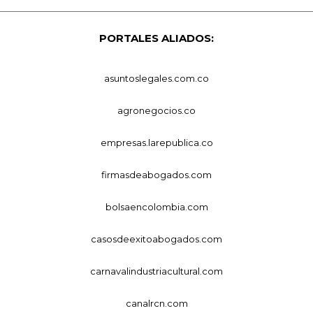
PORTALES ALIADOS:
asuntoslegales.com.co
agronegocios.co
empresas.larepublica.co
firmasdeabogados.com
bolsaencolombia.com
casosdeexitoabogados.com
carnavalindustriacultural.com
canalrcn.com