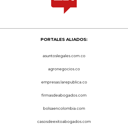
PORTALES ALIADOS:
asuntoslegales.com.co
agronegocios.co
empresas.larepublica.co
firmasdeabogados.com
bolsaencolombia.com
casosdeexitoabogados.com