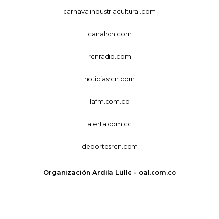
carnavalindustriacultural.com
canalrcn.com
rcnradio.com
noticiasrcn.com
lafm.com.co
alerta.com.co
deportesrcn.com
Organización Ardila Lülle - oal.com.co