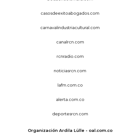
casosdeexitoabogados.com
carnavalindustriacultural.com
canalrcn.com
rcnradio.com
noticiasrcn.com
lafm.com.co
alerta.com.co
deportesrcn.com
Organización Ardila Lülle - oal.com.co