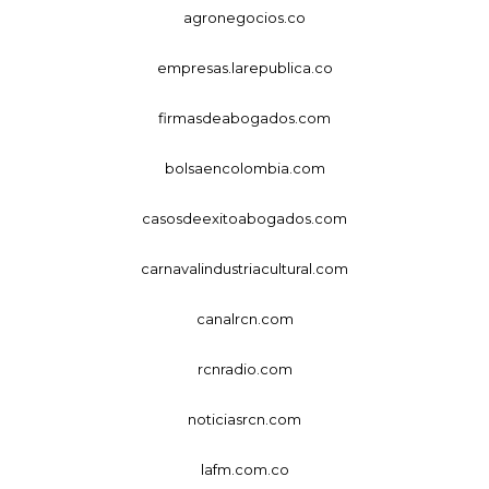
agronegocios.co
empresas.larepublica.co
firmasdeabogados.com
bolsaencolombia.com
casosdeexitoabogados.com
carnavalindustriacultural.com
canalrcn.com
rcnradio.com
noticiasrcn.com
lafm.com.co