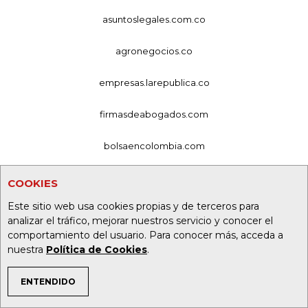
asuntoslegales.com.co
agronegocios.co
empresas.larepublica.co
firmasdeabogados.com
bolsaencolombia.com
casosdeexitoabogados.com
COOKIES
Este sitio web usa cookies propias y de terceros para
carnavalindustriacultural.com
analizar el tráfico, mejorar nuestros servicio y conocer el
comportamiento del usuario. Para conocer más, acceda a
canalrcn.com
nuestra
Política de Cookies
.
rcnradio.com
ENTENDIDO
TEMAS DE INTERÉS
noticiasrcn.com