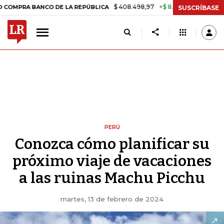
$ 408.498,97
+$ 8.753,81
+2,19%
NCO DE LA REPÚBLICA
TASA DE
SUSCRÍBASE
PERÚ
Conozca cómo planificar su
próximo viaje de vacaciones
a las ruinas Machu Picchu
martes, 13 de febrero de 2024