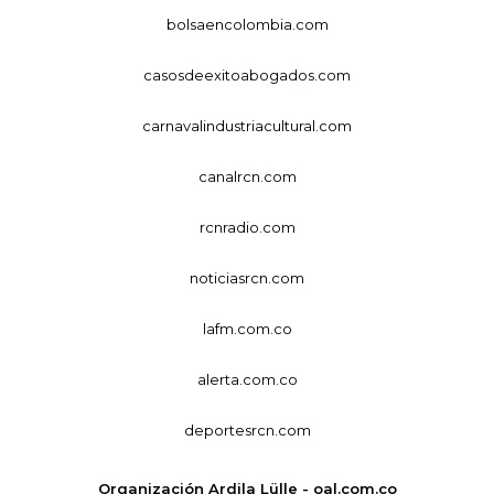
bolsaencolombia.com
casosdeexitoabogados.com
carnavalindustriacultural.com
canalrcn.com
rcnradio.com
noticiasrcn.com
lafm.com.co
alerta.com.co
deportesrcn.com
Organización Ardila Lülle - oal.com.co