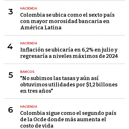
HACIENDA
3
Colombia se ubica como el sexto país
con mayor morosidad bancaria en
América Latina
HACIENDA
4
Inflación se ubicaría en 6,2% en julio y
regresaría a niveles máximos de 2024
BANCOS
5
"No subimos las tasas y aún así
obtuvimos utilidades por $1,2 billones
en tres años"
HACIENDA
6
Colombia sigue como el segundo país
de la Ocde donde más aumenta el
costo de vida