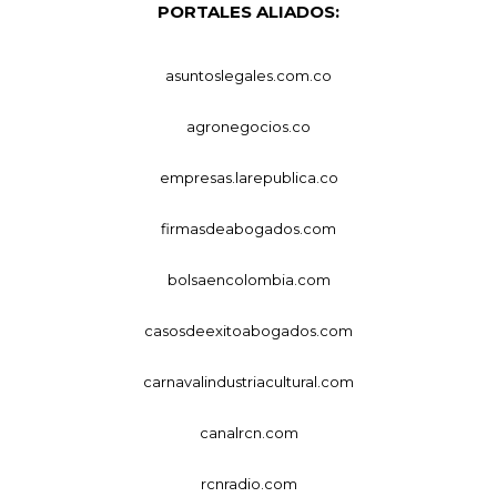
PORTALES ALIADOS:
asuntoslegales.com.co
agronegocios.co
empresas.larepublica.co
firmasdeabogados.com
bolsaencolombia.com
casosdeexitoabogados.com
carnavalindustriacultural.com
canalrcn.com
rcnradio.com