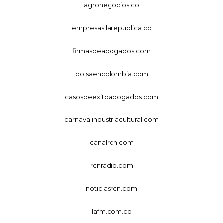
agronegocios.co
empresas.larepublica.co
firmasdeabogados.com
bolsaencolombia.com
casosdeexitoabogados.com
carnavalindustriacultural.com
canalrcn.com
rcnradio.com
noticiasrcn.com
lafm.com.co