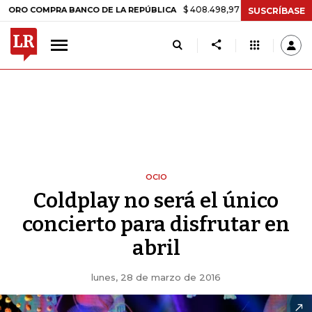
$ 408.498,97
+$ 8.753,81
+2,19%
MPRA BANCO DE LA REPÚBLICA
T
SUSCRÍBASE
OCIO
Coldplay no será el único
concierto para disfrutar en
abril
lunes, 28 de marzo de 2016