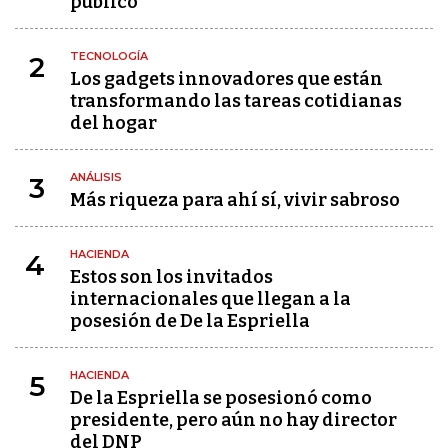
público"
TECNOLOGÍA
2
Los gadgets innovadores que están
transformando las tareas cotidianas
del hogar
ANÁLISIS
3
Más riqueza para ahí sí, vivir sabroso
HACIENDA
4
Estos son los invitados
internacionales que llegan a la
posesión de De la Espriella
HACIENDA
5
De la Espriella se posesionó como
presidente, pero aún no hay director
del DNP