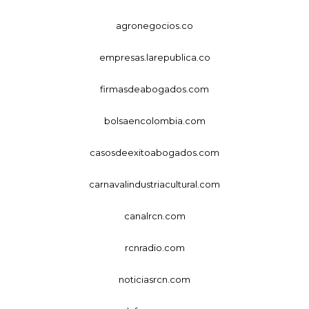
agronegocios.co
empresas.larepublica.co
firmasdeabogados.com
bolsaencolombia.com
casosdeexitoabogados.com
carnavalindustriacultural.com
canalrcn.com
rcnradio.com
noticiasrcn.com