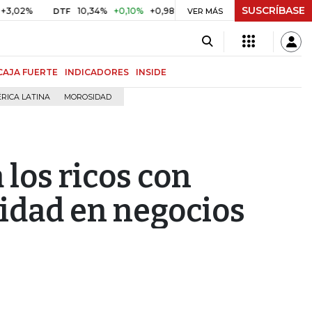
SUSCRÍBASE
10,34%
+0,10%
+0,98%
$ 416,91
+$ 0,05
+0,01%
DTF
UVR
VER MÁS
CAJA FUERTE
INDICADORES
INSIDE
RICA LATINA
MOROSIDAD
los ricos con
lidad en negocios