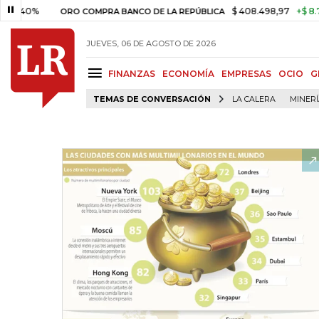
%
$ 408.498,97
+$ 8.753,81
+
ORO COMPRA BANCO DE LA REPÚBLICA
JUEVES, 06 DE AGOSTO DE 2026
FINANZAS
ECONOMÍA
EMPRESAS
OCIO
G
TEMAS DE CONVERSACIÓN
LA CALERA
MINER