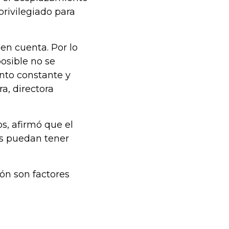
privilegiado para
en cuenta. Por lo
posible no se
ento constante y
a, directora
os, afirmó que el
os puedan tener
ión son factores