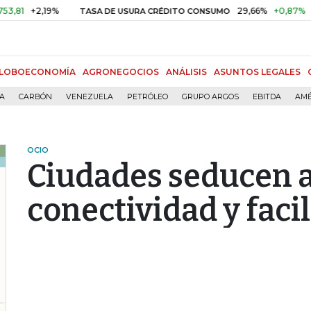
2,19%
29,66%
+0,87%
+3,02%
TASA DE USURA CRÉDITO CONSUMO
LOBOECONOMÍA
AGRONEGOCIOS
ANÁLISIS
ASUNTOS LEGALES
ÍA
CARBÓN
VENEZUELA
PETRÓLEO
GRUPO ARGOS
EBITDA
AMÉ
OCIO
Ciudades seducen a 
conectividad y faci