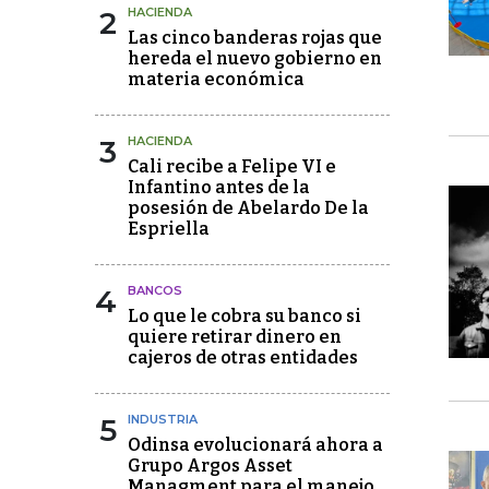
2
HACIENDA
Las cinco banderas rojas que
hereda el nuevo gobierno en
materia económica
3
HACIENDA
Cali recibe a Felipe VI e
Infantino antes de la
posesión de Abelardo De la
Espriella
4
BANCOS
Lo que le cobra su banco si
quiere retirar dinero en
cajeros de otras entidades
5
INDUSTRIA
Odinsa evolucionará ahora a
Grupo Argos Asset
Managment para el manejo