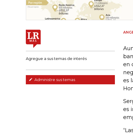
ANGE
Aun
ban
Agregue a sus temas de interés
en 
neg
es 
Administre sus temas
Hon
Ser
es 
emp
“La