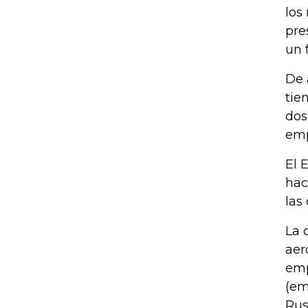
los
pre
un 
De 
tie
dos
emp
El 
hac
las
La 
aer
emp
(em
Rus