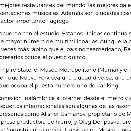
 mejores restaurantes del mundo, las mejores galer
sentaciones musicales. Además son ciudades cosm
factor importante”, agregó.
acuerdo con el estudio, Estados Unidos continúa s
ne mayor número de multimillonarios. Aunque la ci
 veces más rápido que el país norteamericano, Be
resarios ocupa el puesto quinto.
Empire State, el Museo Metropolitano (Moma) y el f
en que Nueva York sea una ciudad diversa, una de
 que ocupa el puesto número uno del ranking.
conexión inalámbrica a internet desde el metro y s
opuertos internacionales son algunas de las razon
resarios como Alisher Usmanov, propietario de M
presa productora de hierro) y Oleg Deripaska, pr
al (industria de aluminio), residan en Moscú, pue