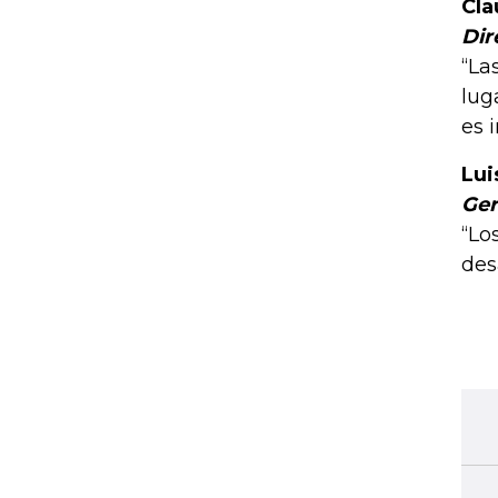
Cla
Dir
“La
lug
es 
Lui
Ger
“Lo
des