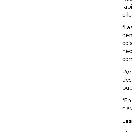
ráp
ello
“La
gen
col
nec
com
Por
des
bue
“En
clav
Las