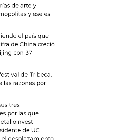
ías de arte y
opolitas y ese es
iendo el país que
fra de China creció
ijing con 37
estival de Tribeca,
 las razones por
us tres
es por las que
etalloinvest
esidente de UC
s el desplazamiento