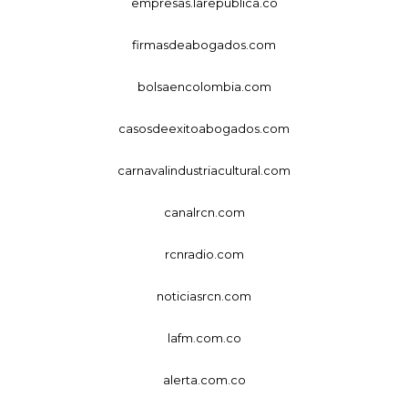
empresas.larepublica.co
firmasdeabogados.com
bolsaencolombia.com
casosdeexitoabogados.com
carnavalindustriacultural.com
canalrcn.com
rcnradio.com
noticiasrcn.com
lafm.com.co
alerta.com.co