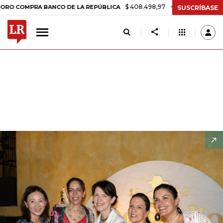
$ 408.498,97
+$ 8.753,81
+2,19%
A BANCO DE LA REPÚBLICA
TASA
SUSCRÍBASE