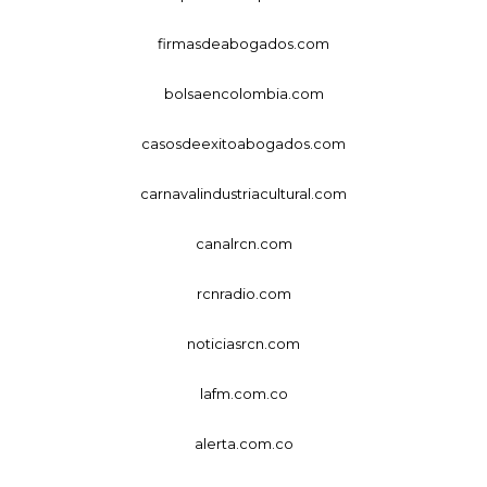
firmasdeabogados.com
bolsaencolombia.com
casosdeexitoabogados.com
carnavalindustriacultural.com
canalrcn.com
rcnradio.com
noticiasrcn.com
lafm.com.co
alerta.com.co