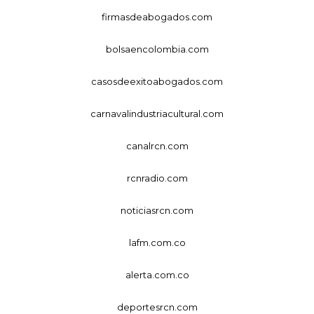
firmasdeabogados.com
bolsaencolombia.com
casosdeexitoabogados.com
carnavalindustriacultural.com
canalrcn.com
rcnradio.com
noticiasrcn.com
lafm.com.co
alerta.com.co
deportesrcn.com