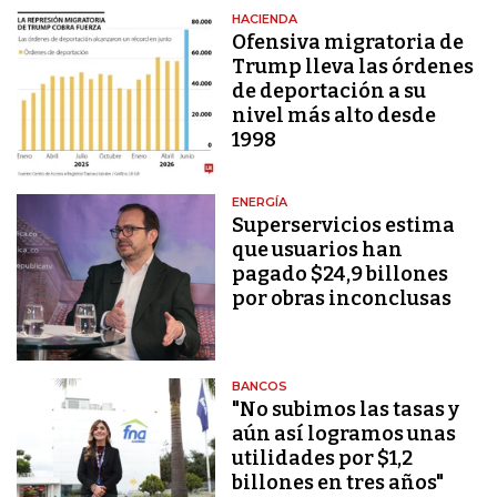
HACIENDA
Ofensiva migratoria de
Trump lleva las órdenes
de deportación a su
nivel más alto desde
1998
ENERGÍA
Superservicios estima
que usuarios han
pagado $24,9 billones
por obras inconclusas
BANCOS
"No subimos las tasas y
aún así logramos unas
utilidades por $1,2
billones en tres años"