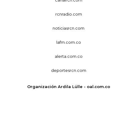
rcnradio.com
noticiasrcn.com
lafm.com.co
alerta.com.co
deportesrcn.com
Organización Ardila Lülle - oal.com.co