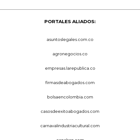
PORTALES ALIADOS:
asuntoslegales.com.co
agronegocios.co
empresas.larepublica.co
firmasdeabogados.com
bolsaencolombia.com
casosdeexitoabogados.com
carnavalindustriacultural.com
canalrcn.com