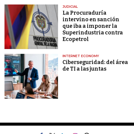
JUDICIAL
La Procuraduría
intervino en sanción
que iba a imponer la
Superindustria contra
Ecopetrol
INTERNET ECONOMY
Ciberseguridad: del área
de TI a las juntas