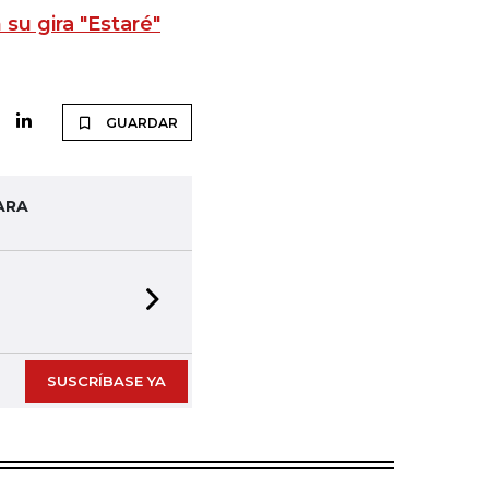
su gira "Estaré"
GUARDAR
ARA
Next slide
SUSCRÍBASE YA