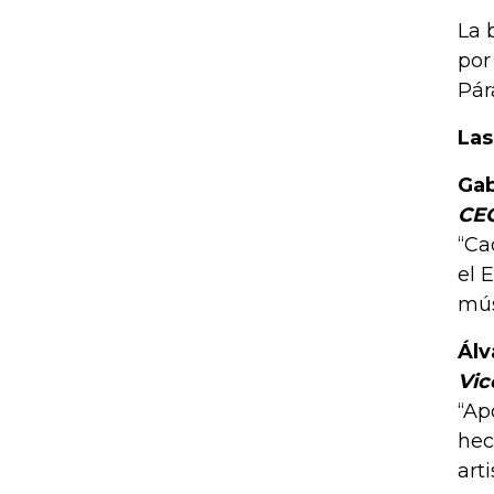
La 
por
Pár
Las
Gab
CE
“Ca
el 
mús
Álv
Vic
“Ap
hec
arti