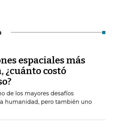
O
ones espaciales más
a, ¿cuánto costó
so?
no de los mayores desafíos
e la humanidad, pero también uno