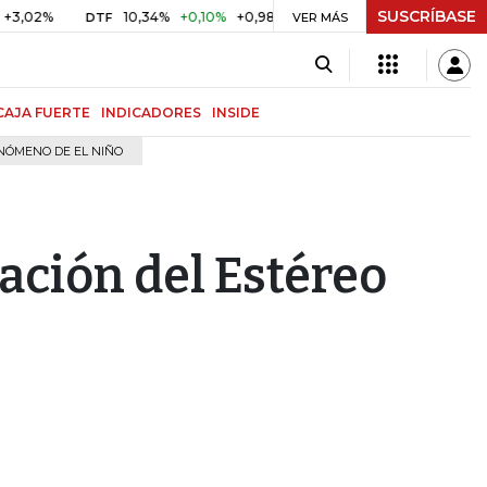
SUSCRÍBASE
%
10,34%
+0,10%
+0,98%
$ 416,81
+$ 0,05
+0,01%
DTF
UVR
VER MÁS
CAJA FUERTE
INDICADORES
INSIDE
NÓMENO DE EL NIÑO
ación del Estéreo