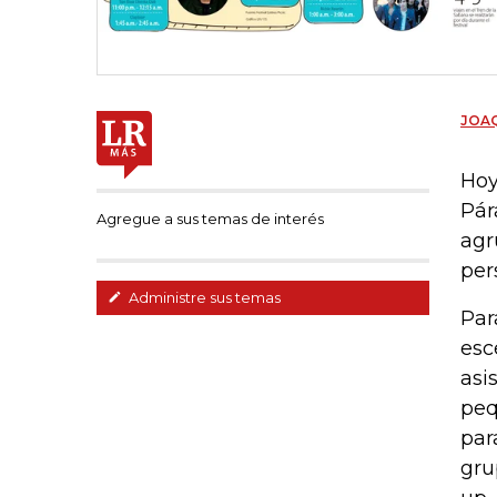
JOAQ
Hoy
Pár
Agregue a sus temas de interés
agr
per
Administre sus temas
Par
esc
asi
peq
par
gru