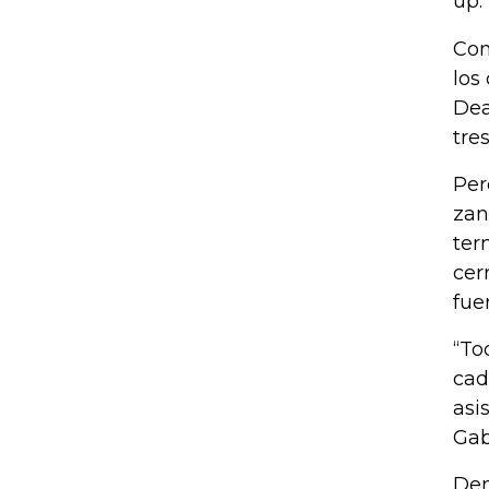
up.
Com
los
Dea
tre
Per
zan
ter
cer
fue
“To
cad
asi
Gab
Den