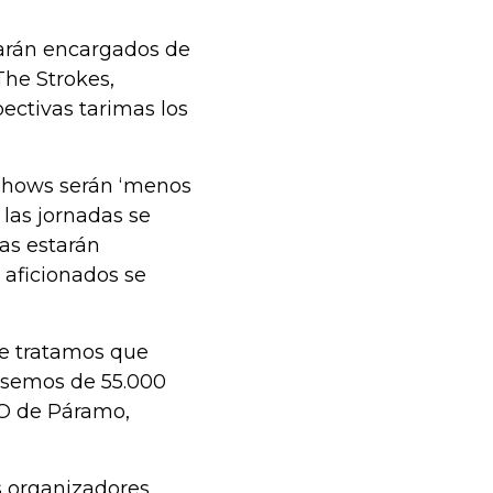
tarán encargados de
The Strokes,
ectivas tarimas los
 shows serán ‘menos
las jornadas se
as estarán
s aficionados se
ue tratamos que
asemos de 55.000
EO de Páramo,
 organizadores