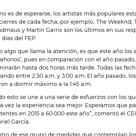
o es de esperarse, los artistas más populares es
 cierres de cada fecha, por ejemplo, The Weeknd, 
dmaus y Martin Garrix son los últimos en sus resp
s días del FEP.
o algo que llama la atención, es que este año los
ahorios’, pues en comparación con el año pasado, 
minarán hasta dos horas más tarde. Todas las fech
rando entre 2:30 a.m. y 3:00 a.m. El año pasado, lo
ron a dormir máximo a la 1:45 a.m.
do esto se une a una serie de esfuerzos con los q
a vez la experiencia sea mejor. Esperamos que p
stentes en 2015 a 60.000 este año”, comentó el C
riel García.
tro de ese grupo de medidas que contemplan los