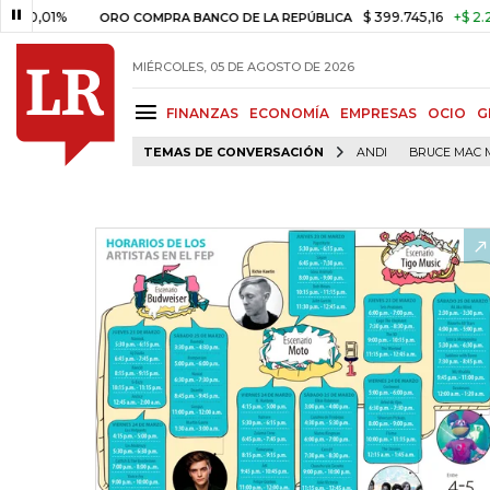
01%
$ 399.745,16
+$ 2.295,71
ORO COMPRA BANCO DE LA REPÚBLICA
MIÉRCOLES, 05 DE AGOSTO DE 2026
FINANZAS
ECONOMÍA
EMPRESAS
OCIO
G
TEMAS DE CONVERSACIÓN
ANDI
BRUCE MAC 