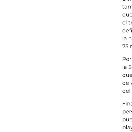
tam
que
el 
def
la 
75 
Por
la 
que
de 
del
Fin
per
pue
pla