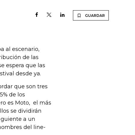
GUARDAR
a al escenario,
ibución de las
se espera que las
stival desde ya.
ordar que son tres
45% de los
cero es Moto, el más
os se dividirán
siguiente a un
 nombres del line-