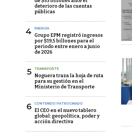
de $53 billones ante el
deterioro de las cuentas
públicas
4
ENERGÍA
Grupo EPM registró ingresos
por $19,5 billones para el
periodo entre enero a junio
de 2026
5
TRANSPORTE
Noguera traza la hoja de ruta
para su gestión en el
Ministerio de Transporte
6
CONTENIDO PATROCINADO
El CEO en el nuevo tablero
global: geopolítica, poder y
acción directiva