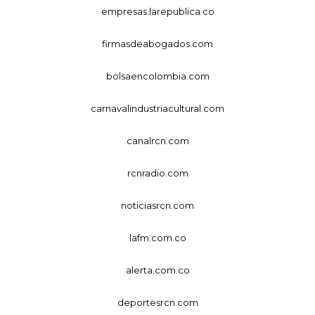
empresas.larepublica.co
firmasdeabogados.com
bolsaencolombia.com
carnavalindustriacultural.com
canalrcn.com
rcnradio.com
noticiasrcn.com
lafm.com.co
alerta.com.co
deportesrcn.com