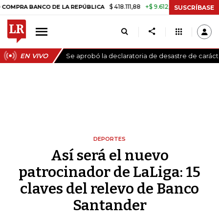
$ 418.111,88
+$ 9.612,91
+2,35%
BANCO DE LA REPÚBLICA
TASA DE 
SUSCRÍBASE
EN VIVO
Se aprobó la declaratoria de desastre de carác
DEPORTES
Así será el nuevo
patrocinador de LaLiga: 15
claves del relevo de Banco
Santander