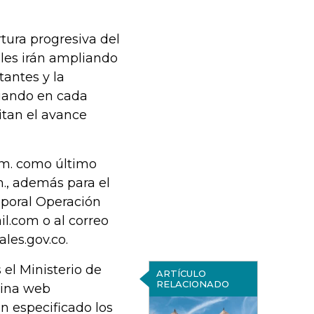
tura progresiva del
ales irán ampliando
tantes y la
luando en cada
tan el avance
p.m. como último
.m., además para el
mporal Operación
l.com o al correo
les.gov.co.
 el Ministerio de
ARTÍCULO
RELACIONADO
gina web
 especificado los