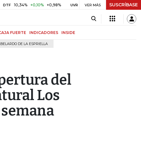
SUSCRÍBASE
10,34%
+0,10%
+0,98%
$ 416,91
+$ 0,05
+0,01%
UVR
VER MÁS
BITCOIN
CAJA FUERTE
INDICADORES
INSIDE
BELARDO DE LA ESPRIELLA
apertura del
tural Los
e semana