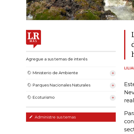
Agregue a sus temas de interés
LILI
Ministerio de Ambiente
Est
Parques Nacionales Naturales
Nev
Ecoturismo
rea
Par
Administre sus temas
con
sec