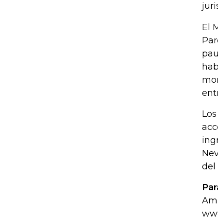
jur
El 
Par
pau
hab
mom
ent
Los
acc
ing
Nev
del
Par
Amb
www