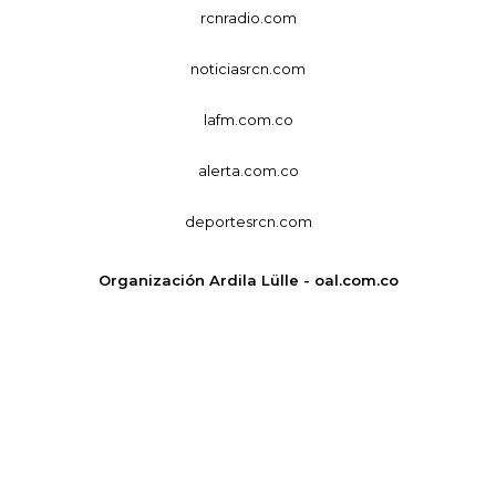
rcnradio.com
noticiasrcn.com
lafm.com.co
alerta.com.co
deportesrcn.com
Organización Ardila Lülle - oal.com.co