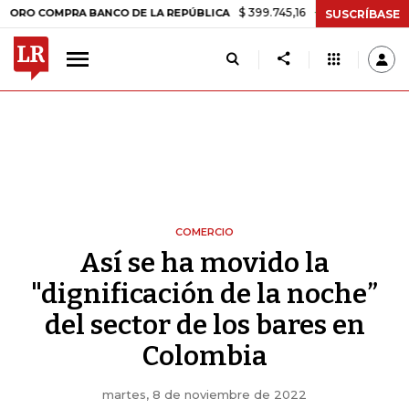
$ 399.745,16
+$ 2.295,71
+0,58%
MPRA BANCO DE LA REPÚBLICA
T
SUSCRÍBASE
COMERCIO
Así se ha movido la
"dignificación de la noche”
del sector de los bares en
Colombia
martes, 8 de noviembre de 2022