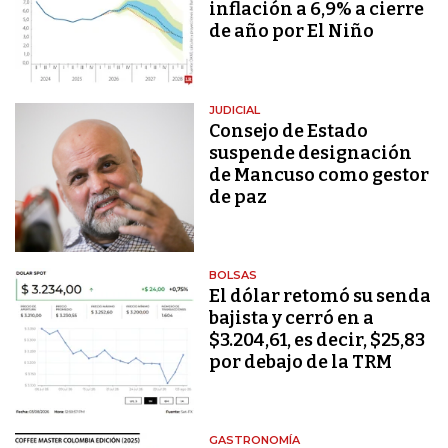
inflación a 6,9% a cierre
de año por El Niño
JUDICIAL
Consejo de Estado
suspende designación
de Mancuso como gestor
de paz
BOLSAS
El dólar retomó su senda
bajista y cerró en a
$3.204,61, es decir, $25,83
por debajo de la TRM
GASTRONOMÍA