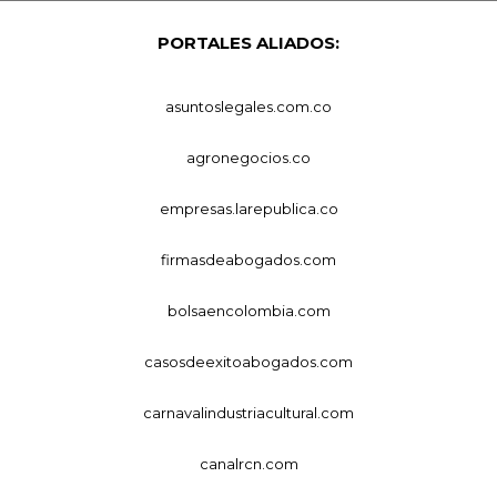
PORTALES ALIADOS:
asuntoslegales.com.co
agronegocios.co
empresas.larepublica.co
firmasdeabogados.com
bolsaencolombia.com
casosdeexitoabogados.com
carnavalindustriacultural.com
canalrcn.com