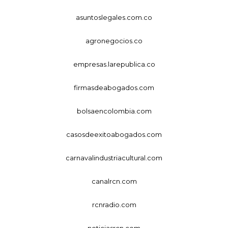
asuntoslegales.com.co
agronegocios.co
empresas.larepublica.co
firmasdeabogados.com
bolsaencolombia.com
casosdeexitoabogados.com
carnavalindustriacultural.com
canalrcn.com
rcnradio.com
noticiasrcn.com