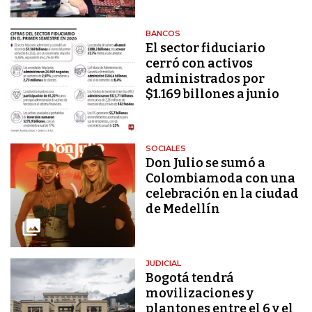
BANCOS
El sector fiduciario
cerró con activos
administrados por
$1.169 billones a junio
SOCIALES
Don Julio se sumó a
Colombiamoda con una
celebración en la ciudad
de Medellín
JUDICIAL
Bogotá tendrá
movilizaciones y
plantones entre el 6 y el