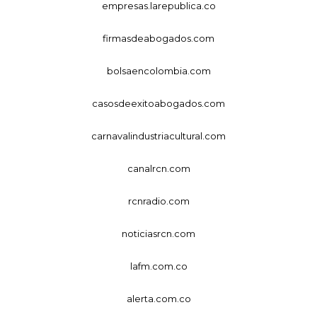
empresas.larepublica.co
firmasdeabogados.com
bolsaencolombia.com
casosdeexitoabogados.com
carnavalindustriacultural.com
canalrcn.com
rcnradio.com
noticiasrcn.com
lafm.com.co
alerta.com.co