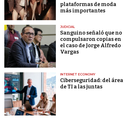
plataformas de moda
más importantes
JUDICIAL
Sanguino señaló que no
compulsaron copias en
el caso de Jorge Alfredo
Vargas
INTERNET ECONOMY
Ciberseguridad: del área
de TI a las juntas