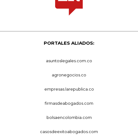
PORTALES ALIADOS:
asuntoslegales.com.co
agronegocios.co
empresas.larepublica.co
firmasdeabogados.com
bolsaencolombia.com
casosdeexitoabogados.com