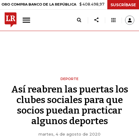
$ 408.498,97
+$ 8.753,81
+2,19%
PRA BANCO DE LA REPÚBLICA
TA
SUSCRÍBASE
DEPORTE
Así reabren las puertas los
clubes sociales para que
socios puedan practicar
algunos deportes
martes, 4 de agosto de 2020