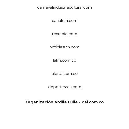
carnavalindustriacultural.com
canalrcn.com
rcnradio.com
noticiasrcn.com
lafm.com.co
alerta.com.co
deportesrcn.com
Organización Ardila Lülle - oal.com.co