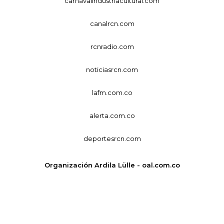
carnavalindustriacultural.com
canalrcn.com
rcnradio.com
noticiasrcn.com
lafm.com.co
alerta.com.co
deportesrcn.com
Organización Ardila Lülle - oal.com.co