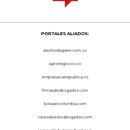
PORTALES ALIADOS:
asuntoslegales.com.co
agronegocios.co
empresas.larepublica.co
firmasdeabogados.com
bolsaencolombia.com
casosdeexitoabogados.com