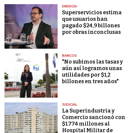
ENERGÍA
Superservicios estima
que usuarios han
pagado $24,9 billones
por obras inconclusas
BANCOS
"No subimos las tasas y
aún así logramos unas
utilidades por $1,2
billones en tres años"
JUDICIAL
La Superindustria y
Comercio sancionó con
$1.774 millones al
Hospital Militar de